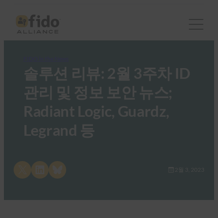
FIDO in the News
솔루션 리뷰: 2월 3주차 ID
관리 및 정보 보안 뉴스;
Radiant Logic, Guardz,
Legrand 등
Share on X
Share on LinkedIn
Share on Bluesky
2월 3, 2023