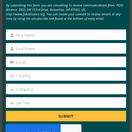
By submitting this form, you are consenting to receive communications from: FIDO
Alliance, 3855 SW 153rd Drive, Beaverton, OR 97003, US,
생체 인식 업데이트: 독일, 패스키 채택 추진 및 기술
http://www.fidoalliance.org. You can revoke your consent to receive emails at any
지침 초안 발표
time by using the unsubscribe link found at the bottom of every email.
FIDO in the News
10월 3, 2025
First Name
First
독일 연방 정보 보안국(BSI)은 패스키 서버 구성에 대한
Name
Last Name
기술적 고려 사항을 설명하는 문서 초안에 대한…
Last
Name
Email
Read More →
Your
email
생체 인식 업데이트: Yubico는 글로벌 설문 조사에서
Country
Country
여전히 부족한 패스키 인식을 발견했습니다.
Company
FIDO in the News
Company
10월 3, 2025
Job Title
Job
인식된 사이버 보안과 실제 취약성 사이에는 지속적인 단
Title
절이 있습니다. 이것이 Yubico의 2025년 글로벌 인증 현
SUBMIT
황…