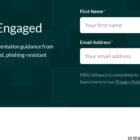
First Name
*
 Engaged
Email Address
*
mentation guidance from
st, phishing-resistant
FIDO Alliance is committed to 
Learn more in our
Privacy Poli
联盟