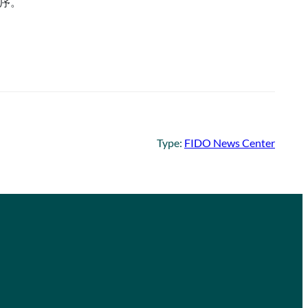
程序。
Type:
FIDO News Center