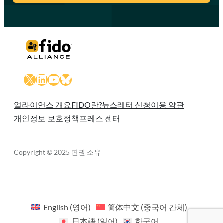
X
LinkedIn
YouTube
Bluesky
얼라이언스 개요
FIDO란?
뉴스레터 신청
이용 약관
개인정보 보호정책
프레스 센터
Copyright © 2025 판권 소유
English
(
영어
)
简体中文
(
중국어 간체
)
日本語
(
일어
)
한국어