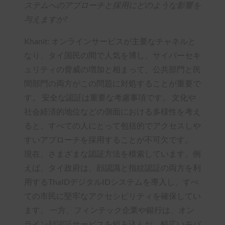
ステムへのアプローチと採用にどのような影響を
与えますか?
Khanit: オンラインサービスが主要なチャネルと
なり、タイ国民の間で人気を博し、サイバーセキ
ュリティの脅威の増加と相まって、公共部門と民
間部門の両方がこの問題に対処することが重要で
す。 安全な認証は重要な考慮事項です。 文化や
社会経済的地位などの側面における多様性を考え
ると、すべての人にとって包括的でアクセスしや
すいアプローチを採用することが不可欠です。
現在、さまざまな認証方法を模索しています。例
えば、タイ政府は、顔認識と指紋認証の両方を利
用するThaIDデジタルIDシステムを導入し、すべ
ての市民に堅牢なアクセシビリティを確保してい
ます。 一方、フィンテック企業や銀行は、オン
ライン顔認証サービスを組み込んだ、幅広いモバ