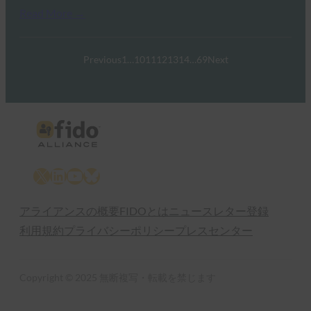
Read More →
Previous
1
…
10
11
12
13
14
…
69
Next
X
LinkedIn
YouTube
Bluesky
アライアンスの概要
FIDOとは
ニュースレター登録
利用規約
プライバシーポリシー
プレスセンター
Copyright © 2025 無断複写・転載を禁じます