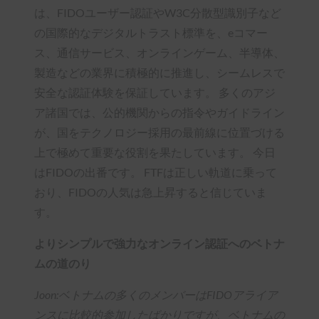
は、FIDOユーザー認証やW3C分散型識別子など
の国際的なデジタルトラスト標準を、eコマー
ス、通信サービス、オンラインゲーム、半導体、
製造などの業界に積極的に推進し、シームレスで
安全な認証体験を保証しています。 多くのアジ
ア諸国では、公的機関からの指令やガイドライン
が、国をテクノロジー採用の最前線に位置づける
上で極めて重要な役割を果たしています。 今日
はFIDOの出番です。 FTFは正しい軌道に乗って
おり、FIDOの人気は急上昇すると信じていま
す。
よりシンプルで強力なオンライン認証へのベトナ
ムの道のり
Joon:ベトナムの多くのメンバーはFIDOアライア
ンスに比較的参加したばかりですが、ベトナムの