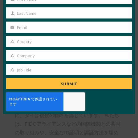
First
スキーに関連する検索クエリが急増しています。
Name
Last Name
日本ではパスワードレス時代の初期段階にあり、
Last
パスキーが広く受け入れられ、展開されることを
Name
Email
Your
心待ちにしています。
email
Country
タイのフィッシング対策ソリューションを深く掘
Country
り下げる
Company
Company
Joon: Khanitさん、タイはどのようにして認証戦略
Job Title
Job
を強固でオンラインユーザーにとって有益なもの
Title
SUBMIT
にしていますか? フィッシングに強い認証ソリュ
ーションを採用することは有利ですか?
Khanit: オンラインセキュリティを強化するため
に、タイは複数の戦略を講じています。 私たち
は、FIDOアライアンスなどの国際機関との共同
の取り組みや、安全なID証明と認証方法を埋め