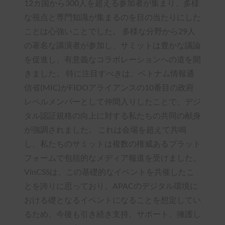
12カ国から300人を超える参加者が集まり、多様
な視点と専門知識が集まるのを目の当たりにした
ことは心強いことでした。 多様な分野から29人
の著名な講演者が参加し、サミットは豊かな議論
を促進し、有意義なコラボレーションへの道を開
きました。 特に注目すべきは、ベトナム情報通
信省(MIC)がFIDOアライアンスの10番目の政府
レベルメンバーとして仲間入りしたことで、デジ
タル認証規格の向上に対する私たちの共同の献身
が強調されました。 これは会場を超えて共鳴
し、私たちのサミットは複数の権威あるプラット
フォームで包括的なメディア報道を受けました。
VinCSSは、この基礎的なイベントを共催したこ
とを誇りに思っており、APACのデジタル環境に
おける礎となるイベントになることを想定してい
るため、今後も引き続き支持、サポート、擁護し