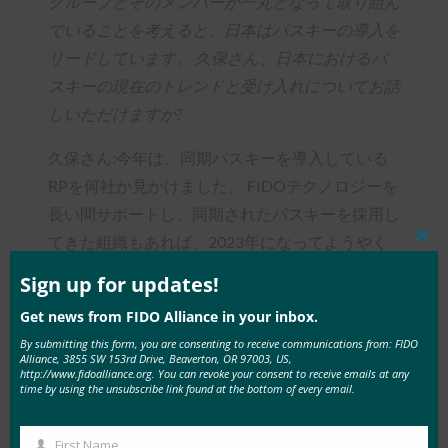
グループとそのメンバーが一丸となって取り組ん
でいることを考えると、日本はパスキーの導入を
リードしています。 久保さん、日本におけるパ
スキーの現在のトレンドと受け入れについてお話
しいただけますか?
久保さん:今年は、同期パスキーを導入している
RPを何社か見かけました。 FIDOテクノロジーを
長い間サポートし、同期されたパスキーを採用し
てきた組織もあれば、2023年になってようやく
Clos
this
同期されたパスキーでFIDOの旅を始めた組織も
mod
Sign up for updates!
あります。 この動きは、パスキー導入の勢いが
Get news from FIDO Alliance in your inbox.
加速する一方であることを示唆しています。 ユ
By submitting this form, you are consenting to receive communications from: FIDO
ーザー視点から見ると、日本でもパスキーの認知
Alliance, 3855 SW 153rd Drive, Beaverton, OR 97003, US,
http://www.fidoalliance.org. You can revoke your consent to receive emails at any
度は徐々に高まっています。 テクノロジー愛好
time by using the unsubscribe link found at the bottom of every email.
家はソーシャルメディアでパスキーについて頻繁
に議論しており、Googleトレンドによると、パ
First Name