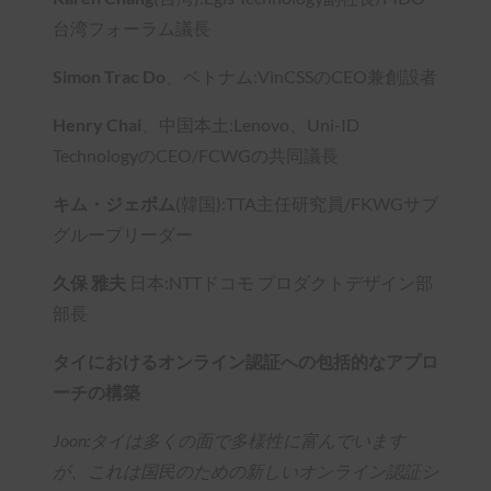
台湾フォーラム議長
Simon Trac Do
、ベトナム:VinCSSのCEO兼創設者
Henry Chai
、中国本土:Lenovo、Uni-ID
TechnologyのCEO/FCWGの共同議長
キム・ジェボム
(韓国):TTA主任研究員/FKWGサブ
グループリーダー
久保 雅夫
日本:NTTドコモ プロダクトデザイン部
部長
タイにおけるオンライン認証への包括的なアプロ
ーチの構築
Joon:タイは多くの面で多様性に富んでいます
が、これは国民のための新しいオンライン認証シ