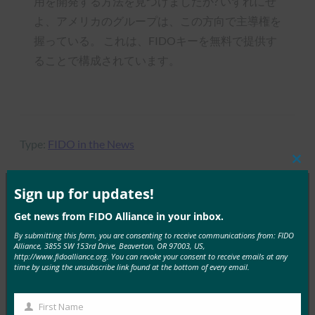
用を開発する方法を見つけましたか? いずれにせ
よ、アメリカのグループは、この方向で主導権を
握っている。 これは、FIDOキーを無料で提供す
ることで構成されています。
Type:
FIDO in the News
Clos
this
mod
Sign up for updates!
Get news from FIDO Alliance in your inbox.
MORE
FIDO IN THE NEWS
By submitting this form, you are consenting to receive communications from: FIDO
Alliance, 3855 SW 153rd Drive, Beaverton, OR 97003, US,
9to5Google:Samsung Galaxy S10の一口:Bixbyボタ
http://www.fidoalliance.org. You can revoke your consent to receive emails at any
time by using the unsubscribe link found at the bottom of every email.
ンの再マッピング、RIP通知LED、色など
FIDO in the News
2月 20, 2019
First Name
First