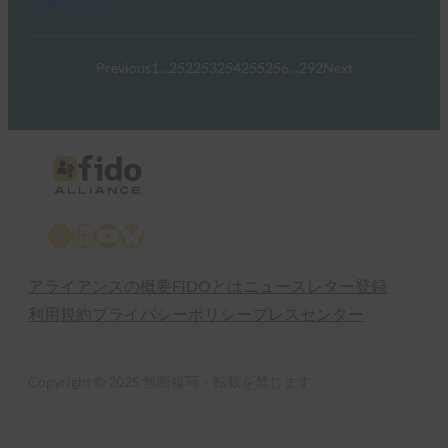
Read More →
Previous
1
…
252
253
254
255
256
…
292
Next
X
LinkedIn
YouTube
Bluesky
アライアンスの概要
FIDOとは
ニュースレター登録
利用規約
プライバシーポリシー
プレスセンター
Copyright © 2025 無断複写・転載を禁じます