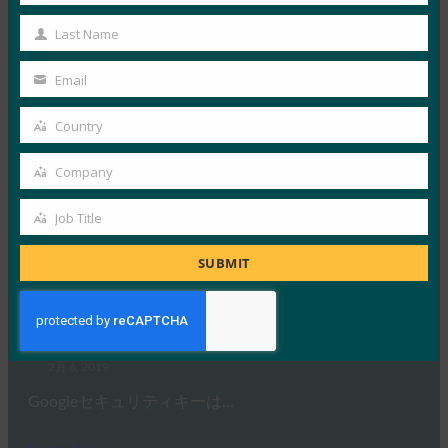
9to5Googleは、新しい…
Name
Last Name
Last
Read More →
Name
Email
Your
TechTarget: GoogleのMark Risher氏:新しいタイプ
email
の2FAは「ゲームチェンジャー」です
Country
Country
FIDO in the News
Company
2月 6, 2019
Company
Googleのアカウントセキュ…
Job Title
Job
Title
Read More →
SUBMIT
Google ブログ: パスワードを超えて: ユーザーセキ
ュリティ強化のためのロードマップ
FIDO in the News
2月 6, 2019
Googleセキュリティキーは…