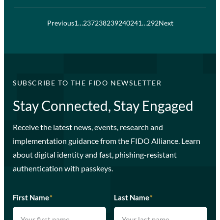
Previous
1
…
237
238
239
240
241
…
292
Next
SUBSCRIBE TO THE FIDO NEWSLETTER
Stay Connected, Stay Engaged
Receive the latest news, events, research and
implementation guidance from the FIDO Alliance. Learn
about digital identity and fast, phishing-resistant
authentication with passkeys.
First Name
*
Last Name
*