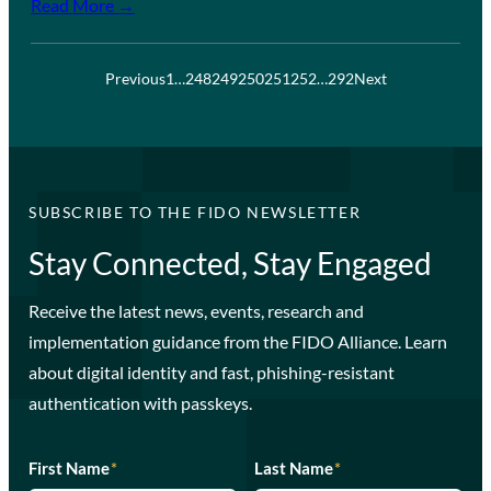
Read More →
Previous
1
…
248
249
250
251
252
…
292
Next
SUBSCRIBE TO THE FIDO NEWSLETTER
Stay Connected, Stay Engaged
Receive the latest news, events, research and
implementation guidance from the FIDO Alliance. Learn
about digital identity and fast, phishing-resistant
authentication with passkeys.
First Name
*
Last Name
*