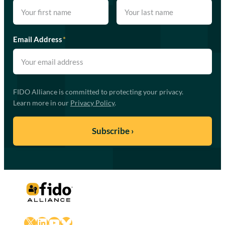
Email Address
*
FIDO Alliance is committed to protecting your privacy.
Learn more in our
Privacy Policy
.
X
LinkedIn
YouTube
Bluesky