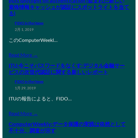
puts spotlight on authentication (盗まれた新しい
資格情報キャッシュが認証にスポットライトを当て
る)
FIDO in the News
2月 1, 2019
このComputerWeekl…
Read More →
ITU:今こそパスワードをなくす:デジタル金融サー
ビスの次世代認証に関する新しいレポート
FIDO in the News
1月 29, 2019
ITUの報告によると、FIDO…
Read More →
ComputerWeekly:データ保護の実践は依然として
不十分、調査が示す