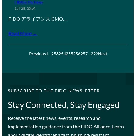
FIDO in the News
1月 28, 2019
FIDO アライアンス CMO…
Read More →
Previous
1
…
253
254
255
256
257
…
292
Next
SUBSCRIBE TO THE FIDO NEWSLETTER
Stay Connected, Stay Engaged
Receive the latest news, events, research and
implementation guidance from the FIDO Alliance. Learn
about digital identity and fast, phishing-resistant