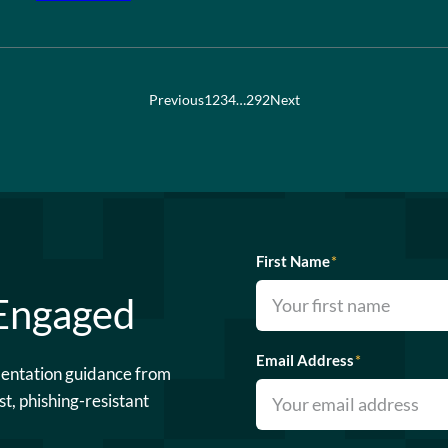
Previous
1
2
3
4
…
292
Next
First Name
*
 Engaged
Email Address
*
mentation guidance from
st, phishing-resistant