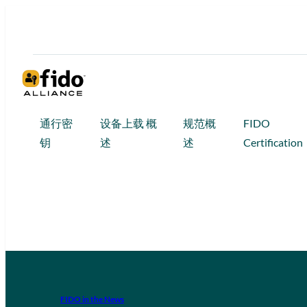
通行密
设备上载 概
规范概
FIDO
钥
述
述
Certification
FIDO in the News