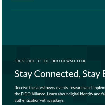
SUBSCRIBE TO THE FIDO NEWSLETTER
Stay Connected, Stay
Receive the latest news, events, research and imple
the FIDO Alliance. Learn about digital identity and fa
authentication with passkeys.