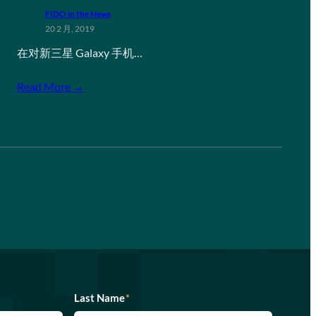
FIDO in the News
20 2 月, 2019
在对新三星 Galaxy 手机…
Read More →
Last Name
*