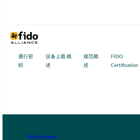
通行密
设备上载 概
规范概
FIDO
钥
述
述
Certification
FIDO in the News