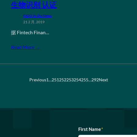
生物识别 认证
FIDO in the News
21 2 月, 2019
据 Fintech Finan…
Read More →
Previous
1
…
251
252
253
254
255
…
292
Next
First Name
*