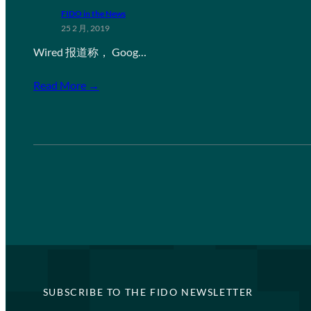
FIDO in the News
25 2 月, 2019
Wired 报道称， Goog…
Read More →
SUBSCRIBE TO THE FIDO NEWSLETTER