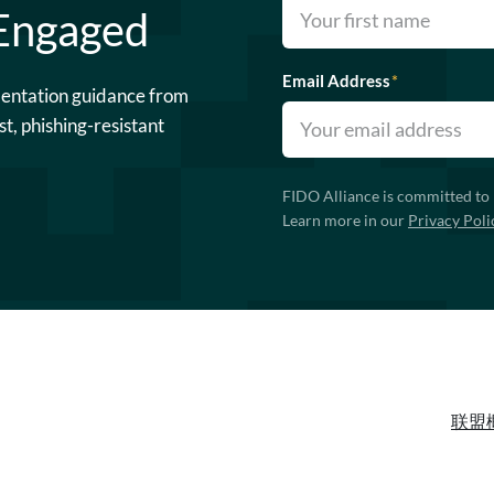
 Engaged
Email Address
*
mentation guidance from
st, phishing-resistant
FIDO Alliance is committed to 
Learn more in our
Privacy Poli
联盟