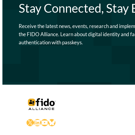
Stay Connected, Stay
Receive the latest news, events, research and imple
the FIDO Alliance. Learn about digital identity and fa
authentication with passkeys.
X
LinkedIn
YouTube
Bluesky