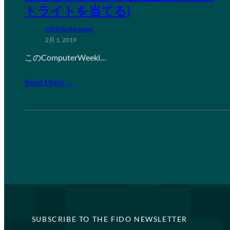
トライトを当てる)
FIDO in the News
2月 1, 2019
このComputerWeekl…
Read More →
SUBSCRIBE TO THE FIDO NEWSLETTER