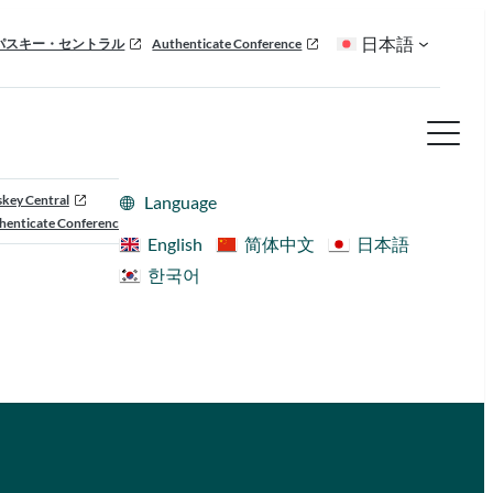
日本語
パスキー・セントラル
Authenticate Conference
skey Central
Language
henticate Conference
English
简体中文
日本語
한국어