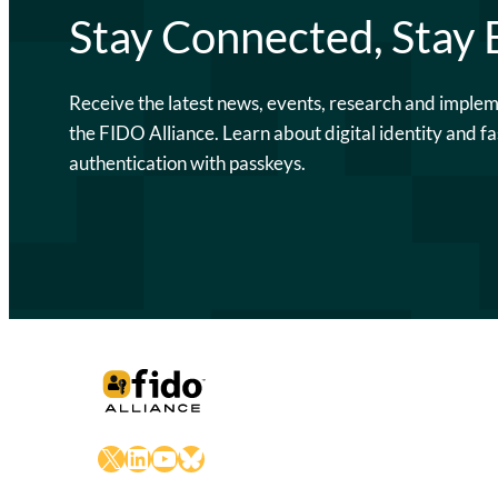
Stay Connected, Stay
Receive the latest news, events, research and imple
the FIDO Alliance. Learn about digital identity and fa
authentication with passkeys.
X
LinkedIn
YouTube
Bluesky