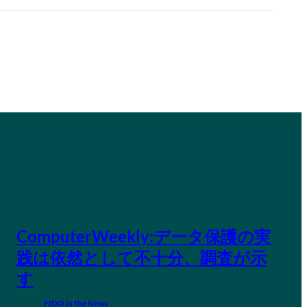
ComputerWeekly:データ保護の実
践は依然として不十分、調査が示
す
FIDO in the News