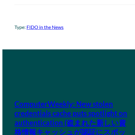
Type:
FIDO in the News
ComputerWeekly: New stolen
credentials cache puts spotlight on
authentication (盗まれた新しい資
格情報キャッシュが認証にスポッ