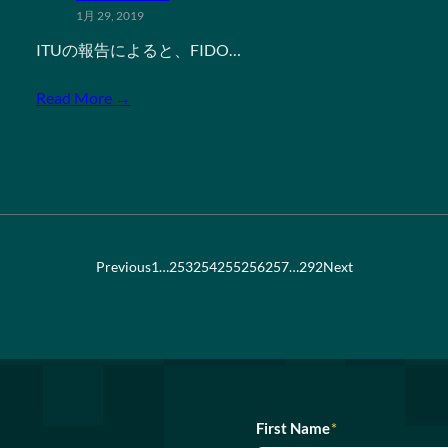
1月 29, 2019
ITUの報告によると、FIDO…
Read More →
Previous
1
…
253
254
255
256
257
…
292
Next
First Name
*