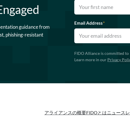
 Engaged
Email Address
*
mentation guidance from
st, phishing-resistant
FIDO Alliance is committed to 
Learn more in our
Privacy Poli
アライアンスの概要
FIDOとは
ニュースレ