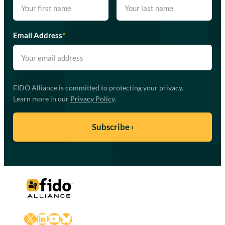
Email Address
*
FIDO Alliance is committed to protecting your privacy.
Learn more in our
Privacy Policy
.
X
LinkedIn
YouTube
Bluesky