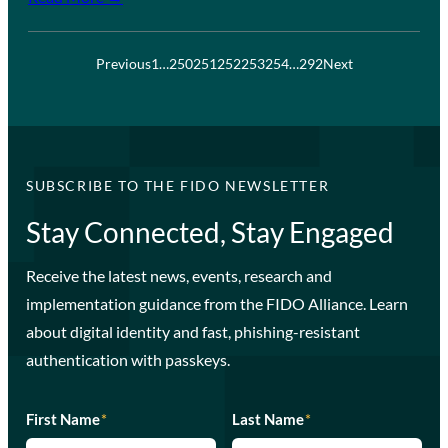
Previous
1
…
250
251
252
253
254
…
292
Next
SUBSCRIBE TO THE FIDO NEWSLETTER
Stay Connected, Stay Engaged
Receive the latest news, events, research and
implementation guidance from the FIDO Alliance. Learn
about digital identity and fast, phishing-resistant
authentication with passkeys.
First Name
*
Last Name
*