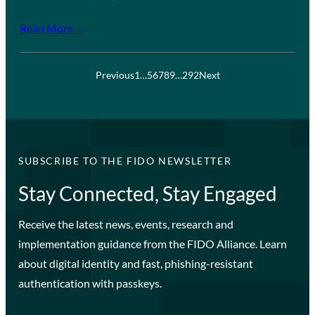
Read More →
Previous
1
…
5
6
7
8
9
…
292
Next
SUBSCRIBE TO THE FIDO NEWSLETTER
Stay Connected, Stay Engaged
Receive the latest news, events, research and
implementation guidance from the FIDO Alliance. Learn
about digital identity and fast, phishing-resistant
authentication with passkeys.