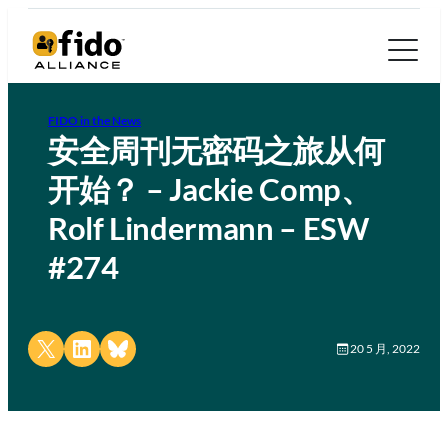
FIDO in the News
安全周刊无密码之旅从何
开始？ – Jackie Comp、
Rolf Lindermann – ESW
#274
Share on X
Share on LinkedIn
Share on Bluesky
20 5 月, 2022