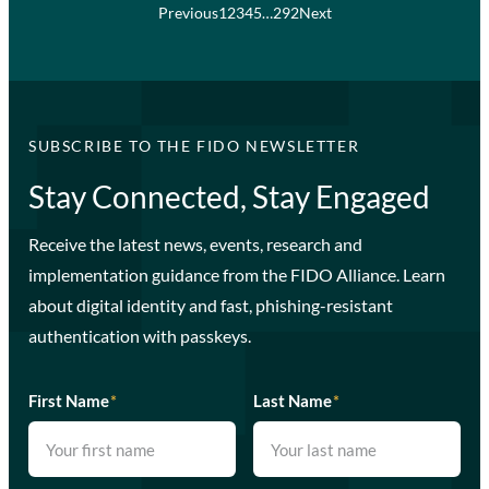
Previous
1
2
3
4
5
…
292
Next
SUBSCRIBE TO THE FIDO NEWSLETTER
Stay Connected, Stay Engaged
Receive the latest news, events, research and
implementation guidance from the FIDO Alliance. Learn
about digital identity and fast, phishing-resistant
authentication with passkeys.
First Name
*
Last Name
*