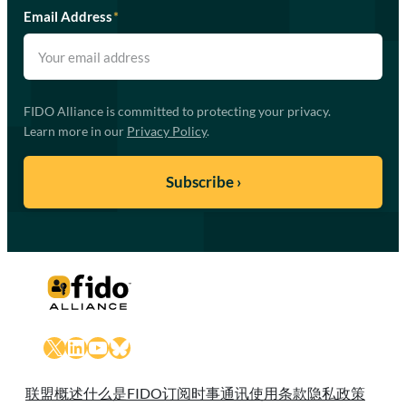
Email Address
*
FIDO Alliance is committed to protecting your privacy.
Learn more in our
Privacy Policy
.
X
LinkedIn
YouTube
Bluesky
联盟概述
什么是FIDO
订阅时事通讯
使用条款
隐私政策