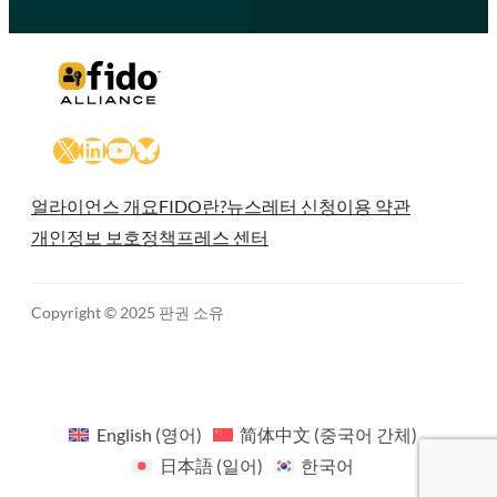
X
LinkedIn
YouTube
Bluesky
얼라이언스 개요
FIDO란?
뉴스레터 신청
이용 약관
개인정보 보호정책
프레스 센터
Copyright © 2025 판권 소유
English
(
영어
)
简体中文
(
중국어 간체
)
日本語
(
일어
)
한국어