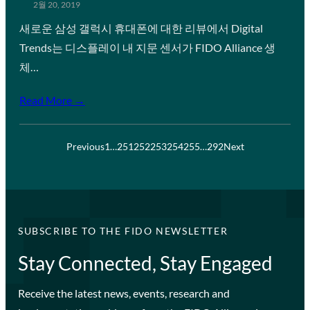
2월 20, 2019
새로운 삼성 갤럭시 휴대폰에 대한 리뷰에서 Digital
Trends는 디스플레이 내 지문 센서가 FIDO Alliance 생
체…
Read More →
Previous
1
…
251
252
253
254
255
…
292
Next
SUBSCRIBE TO THE FIDO NEWSLETTER
Stay Connected, Stay Engaged
Receive the latest news, events, research and