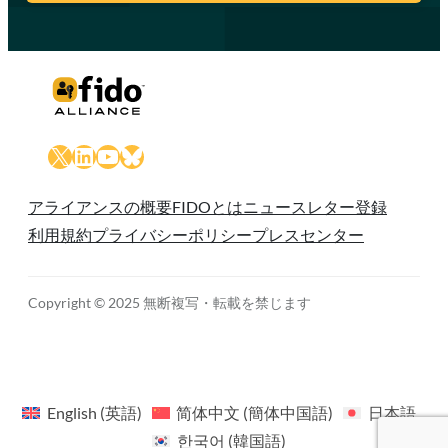
X
LinkedIn
YouTube
Bluesky
アライアンスの概要
FIDOとは
ニュースレター登録
利用規約
プライバシーポリシー
プレスセンター
Copyright © 2025 無断複写・転載を禁じます
English
(
英語
)
简体中文
(
簡体中国語
)
日本語
한국어
(
韓国語
)