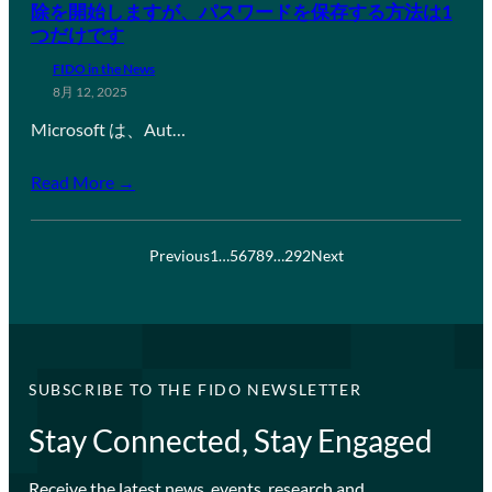
除を開始しますが、パスワードを保存する方法は1
つだけです
FIDO in the News
8月 12, 2025
Microsoft は、Aut…
Read More →
Previous
1
…
5
6
7
8
9
…
292
Next
SUBSCRIBE TO THE FIDO NEWSLETTER
Stay Connected, Stay Engaged
Receive the latest news, events, research and