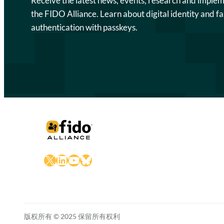
Receive the latest news, events, research and imple
the FIDO Alliance. Learn about digital identity and fa
authentication with passkeys.
X
LinkedIn
YouTube
Bluesky
版权所有 © 2025 保留所有权利