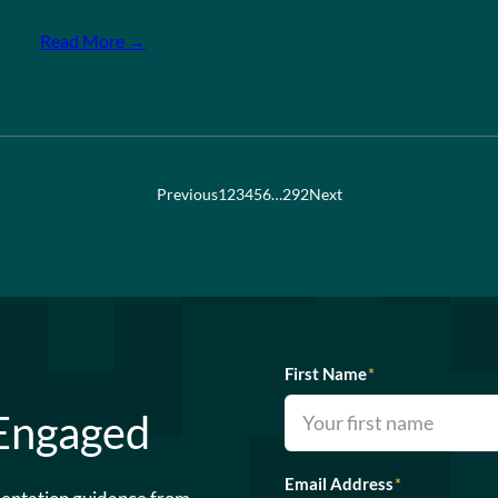
Read More →
Previous
1
2
3
4
5
6
…
292
Next
First Name
*
 Engaged
Email Address
*