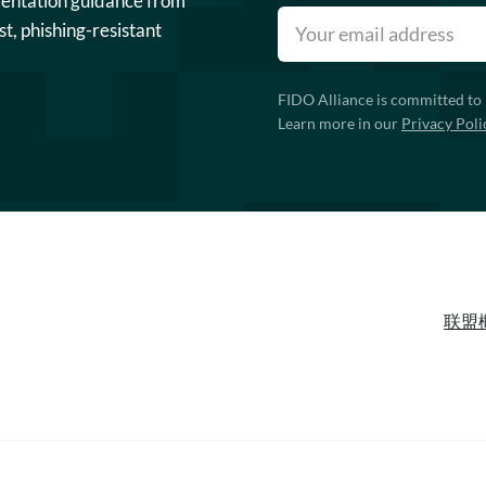
mentation guidance from
st, phishing-resistant
FIDO Alliance is committed to 
Learn more in our
Privacy Poli
联盟