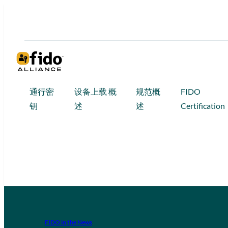
通行密
设备上载 概
规范概
FIDO
钥
述
述
Certification
FIDO in the News