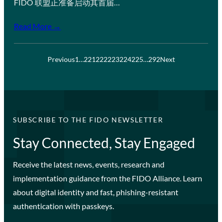
FIDO 联盟正准备启动其首届…
Read More →
Previous
1
…
221
222
223
224
225
…
292
Next
SUBSCRIBE TO THE FIDO NEWSLETTER
Stay Connected, Stay Engaged
Receive the latest news, events, research and
implementation guidance from the FIDO Alliance. Learn
about digital identity and fast, phishing-resistant
authentication with passkeys.