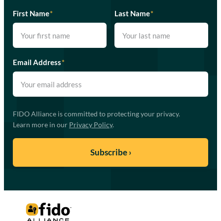
First Name
*
Last Name
*
Email Address
*
FIDO Alliance is committed to protecting your privacy.
Learn more in our
Privacy Policy
.