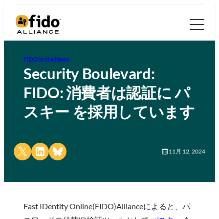
FIDO in the News
Security Boulevard:
FIDO: 消費者は認証に パ
スキー を採用しています
Share on X
Share on LinkedIn
Share on Bluesky
11月 12, 2024
Fast IDentity Online(FIDO)Allianceによると、パ