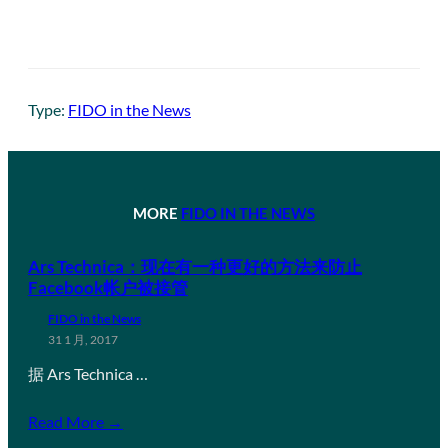
Type:
FIDO in the News
MORE
FIDO IN THE NEWS
Ars Technica：现在有一种更好的方法来防止
Facebook帐户被接管
FIDO in the News
31 1 月, 2017
据 Ars Technica …
Read More →