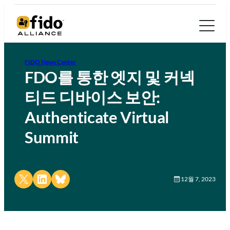
FIDO News Center
FDO를 통한 엣지 및 커넥
티드 디바이스 보안:
Authenticate Virtual
Summit
Share on X
Share on LinkedIn
Share on Bluesky
12월 7, 2023