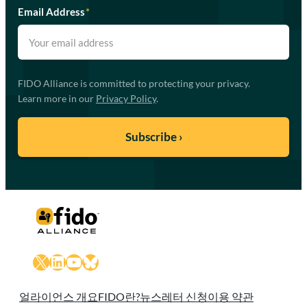
Email Address
*
FIDO Alliance is committed to protecting your privacy.
Learn more in our
Privacy Policy
.
X
LinkedIn
YouTube
Bluesky
얼라이언스 개요
FIDO란?
뉴스레터 신청
이용 약관