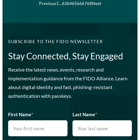
Previous
1
…
63
64
65
66
67
68
Next
SUBSCRIBE TO THE FIDO NEWSLETTER
Stay Connected, Stay Engaged
Receive the latest news, events, research and
implementation guidance from the FIDO Alliance. Learn
about digital identity and fast, phishing-resistant
authentication with passkeys.
First Name
*
Last Name
*