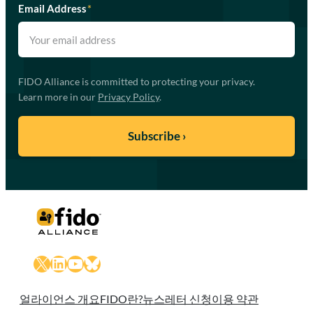
Email Address
*
FIDO Alliance is committed to protecting your privacy.
Learn more in our
Privacy Policy
.
X
LinkedIn
YouTube
Bluesky
얼라이언스 개요
FIDO란?
뉴스레터 신청
이용 약관