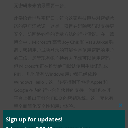
无密码未来的最重要一步。
此举恰逢世界密码日，符合这家科技巨头对密钥承
诺的更广泛承诺，这是一项旨在消除密码以支持更
安全、防网络钓鱼的登录方法的行业倡议。在一篇
博文中，Microsoft 高管 Joy Chik 和 Vasu Jakkal 强
调，密钥用户成功登录的可能性是使用密码的用户
的三倍。尽管现有帐户持有人仍然可以使用密码，
但 Microsoft 正在推动他们默认使用生物识别或
PIN。几乎所有 Windows 用户都已经依赖
Windows Hello，这一转变得到了包括 Apple 和
Google 在内的行业合作伙伴的支持，他们也在其
平台上推出了符合 FIDO 的密钥系统。这一变化有
望全面简化安全性和用户体验。
Clos
this
mod
Sign up for updates!