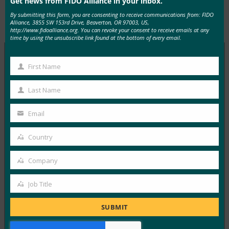
Get news from FIDO Alliance in your inbox.
By submitting this form, you are consenting to receive communications from: FIDO
Type:
FIDO in the News
Alliance, 3855 SW 153rd Drive, Beaverton, OR 97003, US,
http://www.fidoalliance.org. You can revoke your consent to receive emails at any
time by using the unsubscribe link found at the bottom of every email.
First Name
First
MORE
FIDO IN THE NEWS
Name
Last Name
Last
TechGenyz：无密码的未来：生物识别技术和密钥如
Name
何解锁真正的安全性
Email
Your
FIDO in the News
email
Country
26 9 月, 2025
Country
虽然生物识别技术提供了便利，但…
Company
Company
Read More →
Job Title
Job
福布斯：iPhone 的新相机？无论什么。iPhone 的新
Title
SUBMIT
钱包？凉。
FIDO in the News