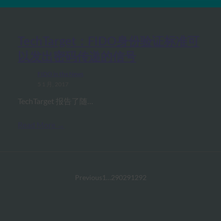
TechTarget：FIDO身份验证标准可
以发出密码传递的信号
FIDO in the News
5 1 月, 2017
TechTarget 报告了随…
Read More →
Previous
1
…
290
291
292