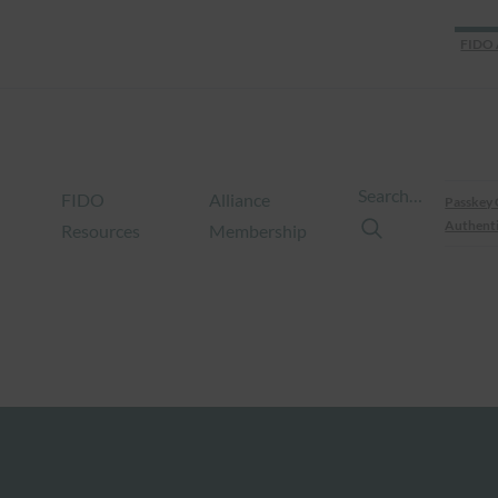
FIDO 
Search…
FIDO
Alliance
Passkey 
Authenti
Resources
Membership