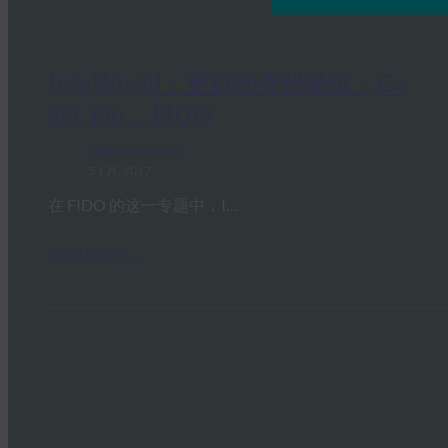
InfoWorld：更好的身份验证：Go
get ’em， FIDO
FIDO in the News
5 1 月, 2017
在 FIDO 的这一专题中，I…
Read More →