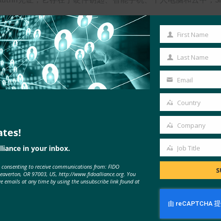
钥成为必然”。 在 Identiverse，没有人怀疑他们会这样做。
First Name
First
Name
Last Name
Last
Name
Email
Your
email
Country
Country
Company
ates!
Company
liance in your inbox.
Job Title
Job
e consenting to receive communications from: FIDO
Title
S
Beaverton, OR 97003, US, http://www.fidoalliance.org. You
ve emails at any time by using the unsubscribe link found at
MORE
FIDO IN THE NEWS