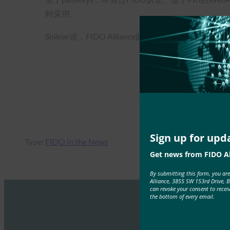
时采用。
Shikiar说，FIDO Alliance的目标是 “让通行密
Sign up for upd
Type:
FIDO in the News
Get news from FIDO Al
By submitting this form, you ar
Alliance, 3855 SW 153rd Drive, 
can revoke your consent to recei
the bottom of every email.