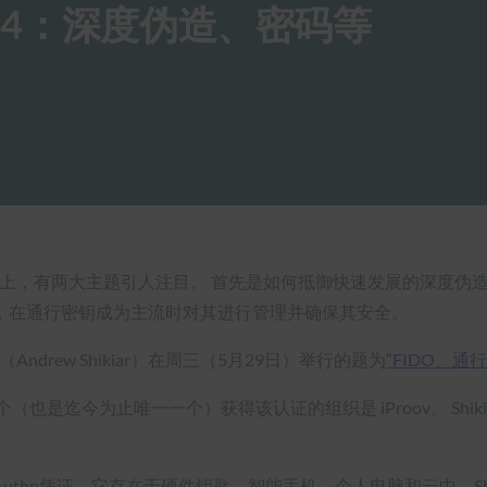
024：深度伪造、密码等
2024 “会议上，有两大主题引人注目。 首先是如何抵御快速发展的
，在通行密钥成为主流时对其进行管理并确保其安全。
（Andrew Shikiar）在周三（5月29日）举行的题为
“FIDO、
是迄今为止唯一一个）获得该认证的组织是 iProov。 Shiki
的WebAuthn凭证，它存在于硬件钥匙、智能手机、个人电脑和云中，