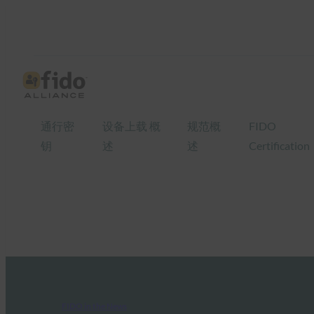
通行密
设备上载 概
规范概
FIDO
钥
述
述
Certification
FIDO in the News