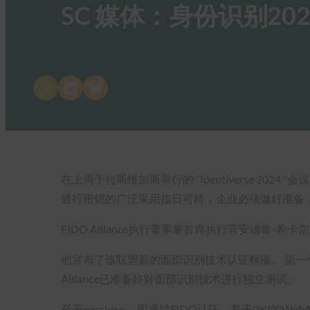
SC 媒体：身份识别2
Share on X
Share on LinkedIn
Share on Bluesky
在上周于拉斯维加斯举行的 “Identiverse 
通行密钥的广泛采用指日可待，企业必须做好准备
FIDO Alliance执行董事兼首席执行官安德鲁-希卡尔
他宣布了该联盟新的面部识别技术认证标准。 第一个（也
Alliance已准备好对面部识别技术进行独立测试。
至于passkeys，即通过FIDO认证、基于PKI