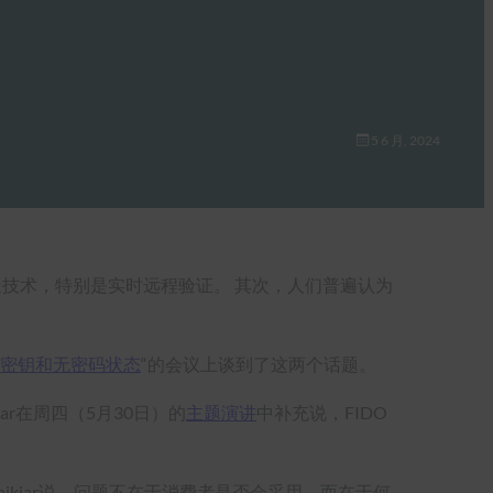
5 6 月, 2024
深度伪造技术，特别是实时远程验证。 其次，人们普遍认为
通行密钥和无密码状态
“的会议上谈到了这两个话题。
ar在周四（5月30日）的
主题演讲
中补充说，FIDO
Shikiar说，问题不在于消费者是否会采用，而在于何