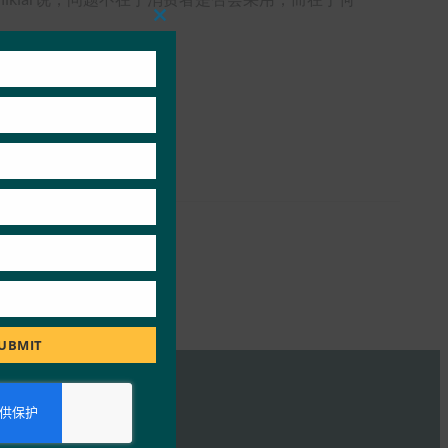
Close
this
module
UBMIT