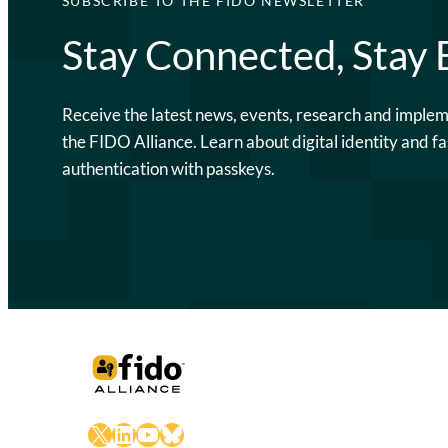
SUBSCRIBE TO THE FIDO NEWSLETTER
Stay Connected, Stay
Receive the latest news, events, research and imple
the FIDO Alliance. Learn about digital identity and fa
authentication with passkeys.
X
LinkedIn
YouTube
Bluesky