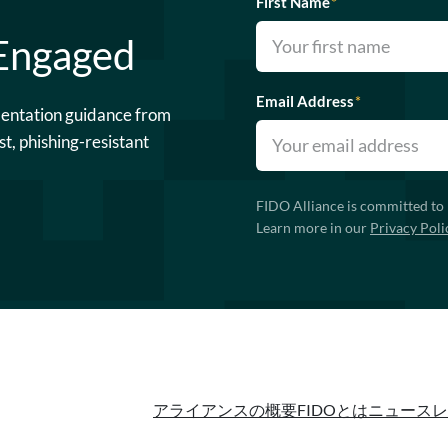
First Name
*
 Engaged
Email Address
*
mentation guidance from
st, phishing-resistant
FIDO Alliance is committed to 
Learn more in our
Privacy Poli
アライアンスの概要
FIDOとは
ニュースレ