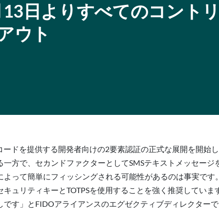
ub、3月13日よりすべてのコント
ルアウト
でコードを提供する開発者向けの2要素認証の正式な展開を開始します
方で、セカンドファクターとしてSMSテキストメッセージをサ
よって簡単にフィッシングされる可能性があるのは事実です。 
リティキーとTOTPSを使用することを強く推奨しています。[a
」とFIDOアライアンスのエグゼクティブディレクターであるAnd