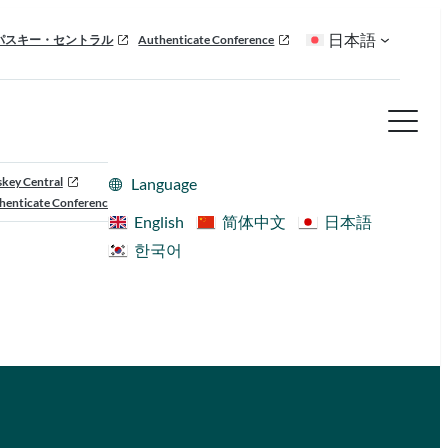
日本語
パスキー・セントラル
Authenticate Conference
skey Central
Language
henticate Conference
English
简体中文
日本語
한국어