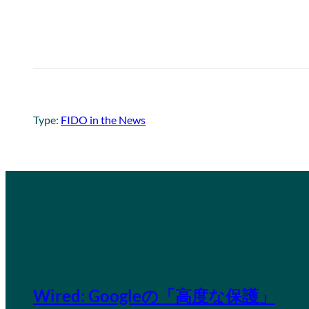
Type:
FIDO in the News
Wired: Googleの「高度な保護」