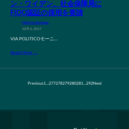
ン・ワイデン、社会保障局に
FIDO認証の採用を要請
FIDO in the News
10月 6, 2017
VIA POLITICOモーニ…
Read More →
Previous
1
…
277
278
279
280
281
…
292
Next