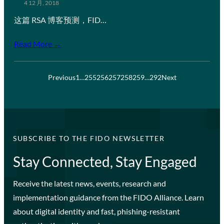
4 12 月, 2018
这篇 RSA 博客预测，FID…
Read More →
Previous
1
…
255
256
257
258
259
…
292
Next
SUBSCRIBE TO THE FIDO NEWSLETTER
Stay Connected, Stay Engaged
Receive the latest news, events, research and
implementation guidance from the FIDO Alliance. Learn
about digital identity and fast, phishing-resistant