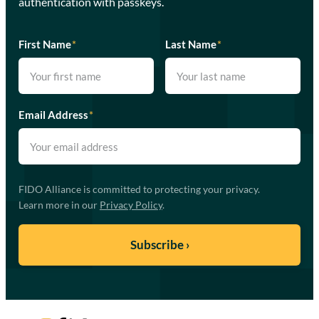
authentication with passkeys.
First Name
*
Last Name
*
Email Address
*
FIDO Alliance is committed to protecting your privacy.
Learn more in our
Privacy Policy
.