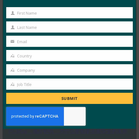
生物识别更新：德国推动通行密钥的采用，发布技术
First Name
First
指南草案
Name
Last Name
FIDO in the News
Last
3 10 月, 2025
Name
Email
Your
德国联邦信息安全办公室 （BS…
email
Country
Country
Read More →
Company
生物识别更新：Yubico 发现全球调查中仍然缺乏通
Company
行密钥意识
Job Title
Job
FIDO in the News
3 10 月, 2025
Title
SUBMIT
感知到的网络安全与实际漏洞之间…
Read More →
PC Mag：抛弃密码：为什么密钥是在线安全的未来