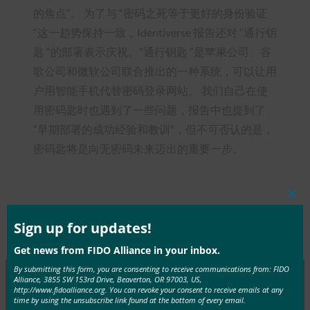
的焦点”。 为了与 “密码之死等于更好的身份验证
“这一趋势保持一致，Identiverse 报告还对 “通行钥
匙 “的部署表示庆祝。”通行钥匙 “是苹果公司、谷
歌公司和微软公司联合推出的一种系统，可以让用
户用智能手机代替密码登录网站。 我们自己在使
用密码匙时也遇到了一些问题，报告中也提到了
“早期部署的成功经验和教训”，但不可否认的是，
密码匙将是向无密码未来迈出的重要一步。
Clos
this
mod
Sign up for updates!
Type:
FIDO in the News
Get news from FIDO Alliance in your inbox.
By submitting this form, you are consenting to receive communications from: FIDO
Alliance, 3855 SW 153rd Drive, Beaverton, OR 97003, US,
http://www.fidoalliance.org. You can revoke your consent to receive emails at any
time by using the unsubscribe link found at the bottom of every email.
MORE
FIDO IN THE NEWS