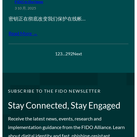
FIDO in the News
3 10 月, 2025
密钥正在彻底改变我们保护在线帐…
Read More →
1
2
3
…
292
Next
SUBSCRIBE TO THE FIDO NEWSLETTER
Stay Connected, Stay Engaged
Receive the latest news, events, research and
implementation guidance from the FIDO Alliance. Learn
about digital identity and fast, phishing-resistant