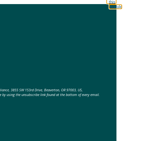
this
module
lliance, 3855 SW 153rd Drive, Beaverton, OR 97003, US,
e by using the unsubscribe link found at the bottom of every email.