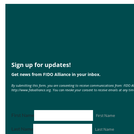
Sign up for updates!
Get news from FIDO Alliance in your inbox.
By submitting this form, you are consenting to receive communications from: FIDO A
http://www.fidoalliance.org. You can revoke your consent to receive emails at any tim
First Name
First Name
Last Name
Last Name