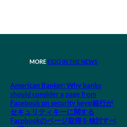
MORE
FIDO IN THE NEWS
American Banker: Why banks
should consider a page from
Facebook on security keys(銀行が
セキュリティキーに関する
Facebookのページ取得を検討すべ