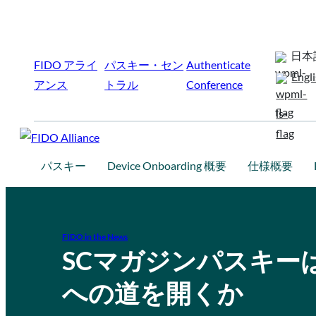
日本
FIDO アライ
パスキー・セン
Authenticate
Engl
アンス
トラル
Conference
パスキー
Device Onboarding 概要
仕様概要
FIDO in the News
SCマガジンパスキー
への道を開くか