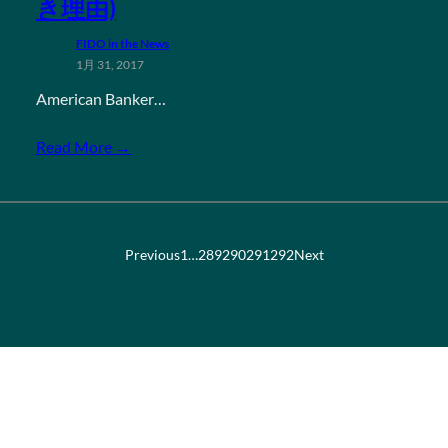
き理由)
FIDO in the News
1月 31, 2017
American Banker…
Read More →
Previous
1
…
289
290
291
292
Next