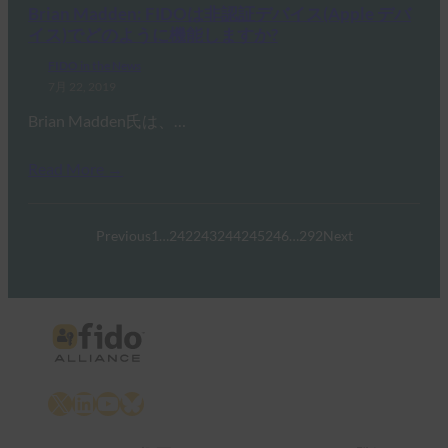
Brian Madden: FIDOは非認証デバイス(Apple デバ
イス)でどのように機能しますか?
FIDO in the News
7月 22, 2019
Brian Madden氏は、…
Read More →
Previous
1
…
242
243
244
245
246
…
292
Next
X
LinkedIn
YouTube
Bluesky