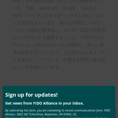
利用できる安全な認証プロトコルの概要を示して
いる。 現在、 Microsoft、 Google 、 Apple は、
FIDO アライアンスをサポートするためにパスキ
ーを倍増させています。 彼らの目標は、パスワ
ードレス認証を標準化し、ユーザー認証の方程式
からパスワードを排除することだ。 FIDO アライ
アンス は、FIDOプロトコルを開発し、新しい標
準を設定することにより、より強力なセキュリテ
ィを備えた「パスワード」の概念を現代に持ち込
むことを目指しています。
Clos
this
mod
Sign up for updates!
Type:
FIDO in the News
Get news from FIDO Alliance in your inbox.
By submitting this form, you are consenting to receive communications from: FIDO
Alliance, 3855 SW 153rd Drive, Beaverton, OR 97003, US,