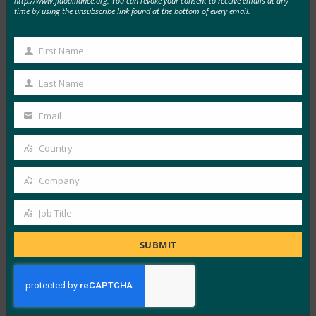
http://www.fidoalliance.org. You can revoke your consent to receive emails at any
time by using the unsubscribe link found at the bottom of every email.
MORE
FIDO IN THE NEWS
First Name
Dark Reading: さらば、親愛なるパスワード? IDと
First
認証の未来
Name
Last Name
Last
FIDO in the News
7月 30, 2019
Name
Email
Your
多くの組織がパスワードをより強…
email
Country
Country
Read More →
Company
Company
Fast Company:Yubicoの小さなYubiKeyは、セキュ
リティの未来をすべて閉じ込めています
Job Title
Job
FIDO in the News
Title
7月 30, 2019
SUBMIT
FIDO標準とFIDOセキュリ…
Read More →