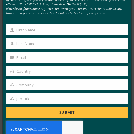
Alliance, 3855 SW 153rd Drive, Beaverton, OR 97003, US,
TechGenyz: 비밀번호 없는 미래: 생체 인식 및 패스키
http://www.fidoalliance.org. You can revoke your consent to receive emails at any
time by using the unsubscribe link found at the bottom of every email.
가 진정한 보안을 잠금 해제하는 방법
FIDO in the News
9월 26, 2025
First Name
First
생체 인식은 편리함을 제공하는 반면, 패스키는 인증의 다
Name
Last Name
Last
음 단계를 위한 백본을 제공합니다. Apple, Google,
Name
Microsoft…
Email
Your
email
Read More →
Country
Country
포브스: 아이폰의 새로운 카메라? 것은 무엇이든지.
Company
iPhone의 새 지갑? 시원하다.
Company
FIDO in the News
Job Title
Job
9월 26, 2025
Title
SUBMIT
지갑의 신원에 대한 Apple의 접근 방식은 W3C의 Digital
Credentials API 및 FIDO Alliance 프로토콜을 포함한…