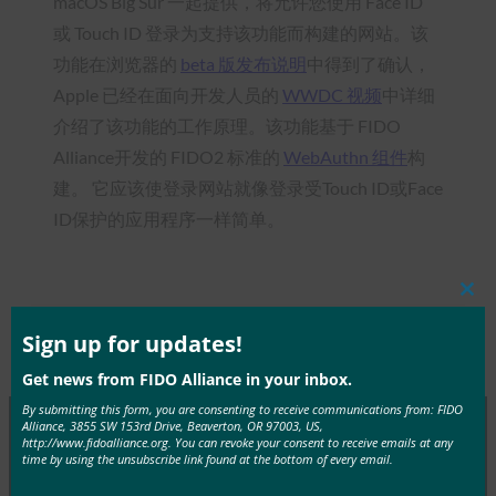
macOS Big Sur 一起提供，将允许您使用 Face ID
或 Touch ID 登录为支持该功能而构建的网站。该
功能在浏览器的
beta 版发布说明
中得到了确认，
Apple 已经在面向开发人员的
WWDC 视频
中详细
介绍了该功能的工作原理。该功能基于 FIDO
Alliance开发的 FIDO2 标准的
WebAuthn 组件
构
建。 它应该使登录网站就像登录受Touch ID或Face
ID保护的应用程序一样简单。
Clos
this
mod
Sign up for updates!
Type:
FIDO in the News
Get news from FIDO Alliance in your inbox.
By submitting this form, you are consenting to receive communications from: FIDO
Alliance, 3855 SW 153rd Drive, Beaverton, OR 97003, US,
http://www.fidoalliance.org. You can revoke your consent to receive emails at any
time by using the unsubscribe link found at the bottom of every email.
MORE
FIDO IN THE NEWS