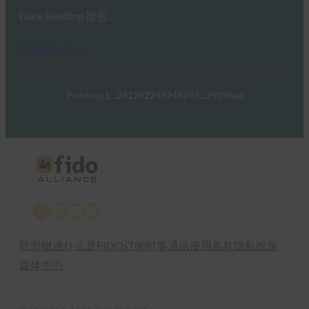
Dark Reading 报告…
Read More →
Previous
1
…
241
242
243
244
245
…
292
Next
X
LinkedIn
YouTube
Bluesky
联盟概述
什么是FIDO
订阅时事通讯
使用条款
隐私政策
媒体中心