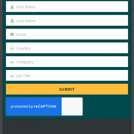
First Name
黑暗阅读：揭开新的FIDO标准和创新的神秘面纱
First
FIDO in the News
Name
Last Name
2 8 月, 2019
Last
Name
据 Dark Reading …
Email
Your
email
Read More →
Country
Country
ZDNet： Google：高风险 G Suite 用户现在可以获得
Company
与内部相同的高级安全性
Company
FIDO in the News
Job Title
Job
1 8 月, 2019
Title
SUBMIT
Google ZDNet 称，…
Read More →
黑暗阅读：更多公司不再单独依赖密码
FIDO in the News
31 7 月, 2019