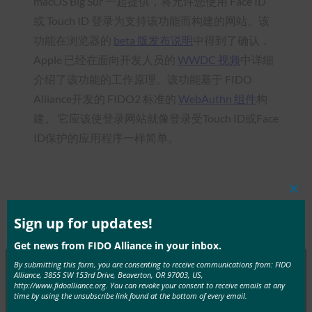
macOS Big Sur 一起提供，将允许您使用 Face ID
或 Touch ID 登录为支持该功能而构建的网站。该
功能在浏览器的
beta 版发布说明
中得到了确认，
Apple 已经在面向开发人员的
WWDC 视频
中详细
介绍了该功能的工作原理。该功能基于 FIDO
Alliance开发的 FIDO2 标准的
WebAuthn 组件
构
建。 它应该使登录网站就像登录受Touch ID或Face
ID保护的应用程序一样简单。
Clos
this
mod
Type:
FIDO in the News
Sign up for updates!
Get news from FIDO Alliance in your inbox.
By submitting this form, you are consenting to receive communications from: FIDO
Alliance, 3855 SW 153rd Drive, Beaverton, OR 97003, US,
http://www.fidoalliance.org. You can revoke your consent to receive emails at any
MORE
FIDO IN THE NEWS
time by using the unsubscribe link found at the bottom of every email.