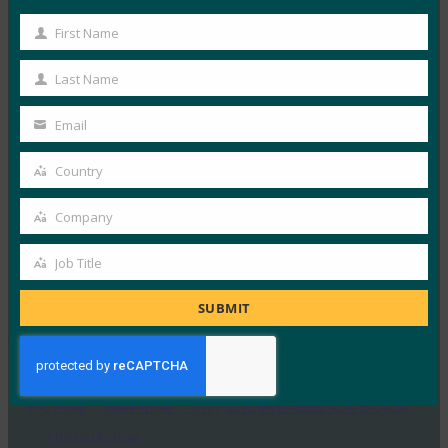
生物识别更新：德国推动通行密钥的采用，发布技术
First Name
First
指南草案
Name
FIDO in the News
Last Name
Last
3 10 月, 2025
Name
Email
德国联邦信息安全办公室 （BS…
Your
email
Country
Read More →
Country
生物识别更新：Yubico 发现全球调查中仍然缺乏通
Company
Company
行密钥意识
Job Title
FIDO in the News
Job
3 10 月, 2025
Title
SUBMIT
感知到的网络安全与实际漏洞之间…
Read More →
PC Mag：抛弃密码：为什么密钥是在线安全的未来
FIDO in the News