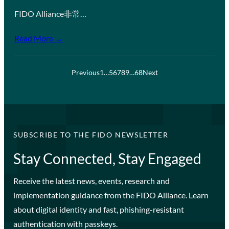
FIDO Alliance非常…
Read More →
Previous
1
…
5
6
7
8
9
…
68
Next
SUBSCRIBE TO THE FIDO NEWSLETTER
Stay Connected, Stay Engaged
Receive the latest news, events, research and
implementation guidance from the FIDO Alliance. Learn
about digital identity and fast, phishing-resistant
authentication with passkeys.