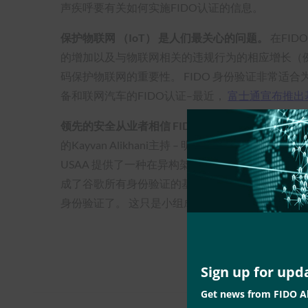
声疾呼要有关如何实施FIDO认证的信息。
保护物联网 （IoT） 是人们最关心的问题。
在FI
的增加以及与物联网相关的违规行为的相应增长（
码保护物联网的重要性。 FIDO 身份验证非常适
备和联网汽车的FIDO认证–最近，
富士通宣布推出
领先的安全从业者相信 FIDO 身份验证。
由FIDO现在
的Kayvan Alikhani主持 – 明确了FIDO身份验证的
USAA 提供了一种在异构架构中实施基于标准的身
成了谷歌所有身份验证的基础”。 FIDO 联盟执行董事
身份验证了。
这只是小组成员分享的冰山一角;请
Sign up for upd
Get news from FIDO Al