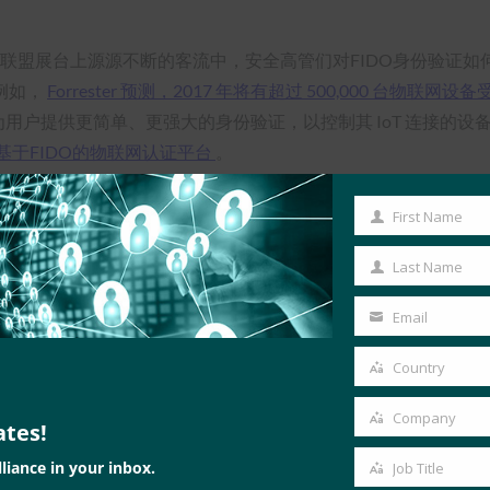
DO联盟展台上源源不断的客流中，安全高管们对FIDO身份验证
例如，
Forrester 预测，2017 年将有超过 500,000 台物联网设
合为用户提供更简单、更强大的身份验证，以控制其 IoT 连接的
基于FIDO的物联网认证平台
。
和未来的实施者组成的小组 – Google的Christiaan Brand，USAA的
First Name
First
优点。 Aetna 的 Barbir 表示，“FIDO 是简单性、可扩展性和安全性的
Name
份验证的方法，同时满足监管要求。 在用户保护方面，谷歌品牌表
Last Name
Last
兼小组成员 Brett McDowell 对此表示同意，他说：“如果
Name
Email
务必
查看录音以收听完整的会议
。
Your
email
Country
Country
Company
ates!
Company
liance in your inbox.
Job Title
Job