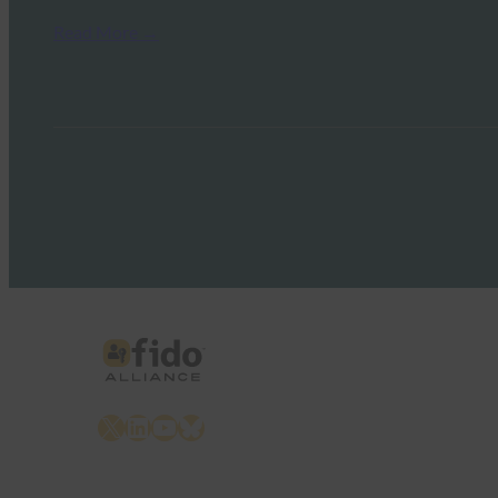
Read More →
X
LinkedIn
YouTube
Bluesky