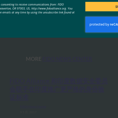
e consenting to receive communications from: FIDO
Title
S
Beaverton, OR 97003, US, http://www.fidoalliance.org. You
ve emails at any time by using the unsubscribe link found at
MORE
FIDO NEWS CENTER
FIDO Alliance 和印度数据安全委员
会联手在印度推广更严格的身份验
证标准
FIDO News Center
9 5 月, 2017