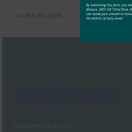
By submitting this form, you ar
Alliance, 3855 SW 153rd Drive, 
can revoke your consent to recei
Tags:
事件
, 
博客
, 
物联网
the bottom of every email.
移动智能门户 LINE Corporation 被
任命为 FIDO Alliance 董事会成员
FIDO News Center
17 5 月, 2017
加利福尼亚州山景城，2017 …