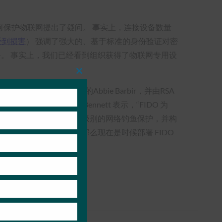
如何保护物联网提出了疑问。 事实上，连接设备数量
备受到损害
）
强调了强大的、基于标准的身份验证对密
设备。 事实上，我们已经看到组织获得了物联网专用设
Close
this
Wil Bennett和Aetna的Abbie Barbir，并由RSA
module
构建块”，而 USAA 的 Bennett 表示，“FIDO 为
示，“FIDO提供了最高级别的网络钓鱼保护，并构
您要解决的问题是网络钓鱼，那么现在是时候部署 FIDO