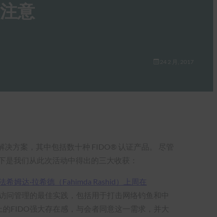
的注意
24 2 月, 2017
全解决方案，其中包括数十种 FIDO® 认证产品。 尽管
 以下是我们从此次活动中得出的三大收获：
法希姆达·拉希德（Fahimda Rashid）上周在
和访问管理的最佳实践，包括用于打击网络钓鱼和中
位上的FIDO强大存在感，与会者同意这一需求，并大