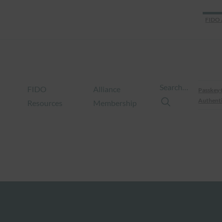
FIDO 
Search…
FIDO
Alliance
Passkey 
Authenti
Resources
Membership