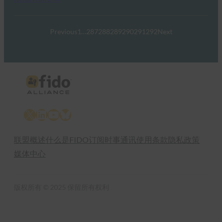
Previous
1
…
287
288
289
290
291
292
Next
X
LinkedIn
YouTube
Bluesky
联盟概述
什么是FIDO
订阅时事通讯
使用条款
隐私政策
媒体中心
版权所有 © 2025 保留所有权利