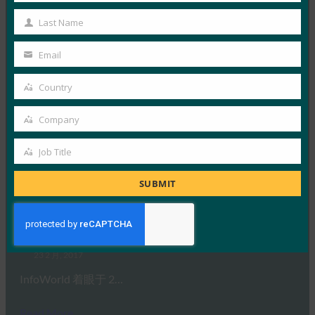
17 3 月, 2017
Name
Last Name
在本文中，FindBometr…
Last
Name
Email
Read More →
Your
email
FindBiometrics：FIDO 在 RSA 2017 上获得高调认
Country
Country
可
Company
FIDO in the News
Company
3 3 月, 2017
Job Title
Job
FindBiometric 分…
Title
SUBMIT
Read More →
InfoWorld：RSA 大会预览：议程跟不上
FIDO in the News
23 2 月, 2017
InfoWorld 着眼于 2…
Read More →