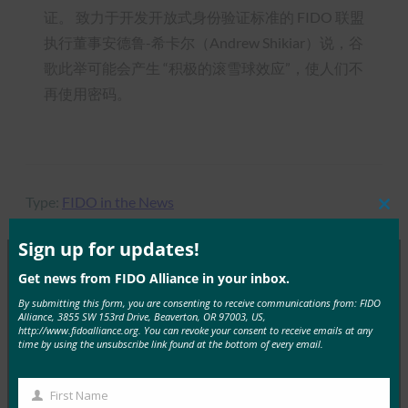
证。 致力于开发开放式身份验证标准的 FIDO 联盟
执行董事安德鲁-希卡尔（Andrew Shikiar）说，谷
歌此举可能会产生 “积极的滚雪球效应”，使人们不
再使用密码。
Type:
FIDO in the News
Clos
this
mod
Sign up for updates!
Get news from FIDO Alliance in your inbox.
MORE
FIDO IN THE NEWS
By submitting this form, you are consenting to receive communications from: FIDO
Alliance, 3855 SW 153rd Drive, Beaverton, OR 97003, US,
http://www.fidoalliance.org. You can revoke your consent to receive emails at any
FindBiometrics：FIDO预示着其标准在移动领域的
time by using the unsubscribe link found at the bottom of every email.
日益突出
FIDO in the News
First Name
First