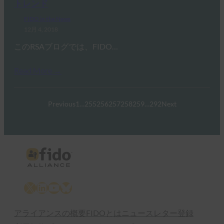
トレンド
FIDO in the News
12月 4, 2018
このRSAブログでは、FIDO…
Read More →
Previous
1
…
255
256
257
258
259
…
292
Next
X
LinkedIn
YouTube
Bluesky
アライアンスの概要
FIDOとは
ニュースレター登録