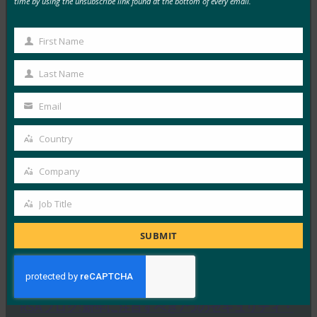
time by using the unsubscribe link found at the bottom of every email.
Forbes: Can We Please Drive Passwords to
First Name
First
Extinction Now?
Name
Last Name
FIDO in the News
Last
12月 12, 2018
Name
Email
パスワードを時代遅れにする必要…
Your
email
Country
Country
Read More →
ZDNet: Apple はWebパスワードを殺していますか?
Company
Company
SafariがmacOSでWebAuthnログインを試行
Job Title
FIDO in the News
Job
12月 6, 2018
Title
SUBMIT
AppleのWebKitチーム…
Read More →
RSAブログ:新年に注目すべき7つのセキュリティ・