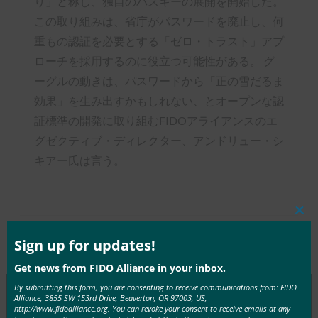
り」と称し、独自のパスキーの展開を開始した。
この取り組みは、省庁がパスワードを廃止し、何
重もの認証を必要とする「ゼロ・トラスト」アプ
ローチを採用するのに役立つ可能性がある。 グ
ーグルの動きは、パスワードから「正の雪だるま
効果」を生み出すかもしれない、とオープンな認
証標準の開発に取り組むFIDOアライアンスのエ
グゼクティブ・ディレクター、アンドリュー・シ
キアー氏は言う。
Clos
this
mod
Sign up for updates!
Type:
FIDO in the News
Get news from FIDO Alliance in your inbox.
By submitting this form, you are consenting to receive communications from: FIDO
Alliance, 3855 SW 153rd Drive, Beaverton, OR 97003, US,
http://www.fidoalliance.org. You can revoke your consent to receive emails at any
MORE
FIDO IN THE NEWS