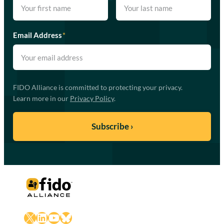
Email Address
*
FIDO Alliance is committed to protecting your privacy.
Learn more in our
Privacy Policy
.
X
LinkedIn
YouTube
Bluesky