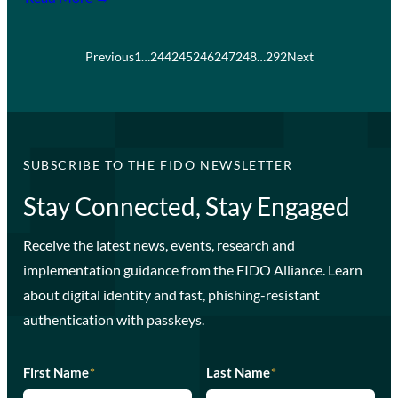
Previous
1
…
244
245
246
247
248
…
292
Next
SUBSCRIBE TO THE FIDO NEWSLETTER
Stay Connected, Stay Engaged
Receive the latest news, events, research and
implementation guidance from the FIDO Alliance. Learn
about digital identity and fast, phishing-resistant
authentication with passkeys.
First Name
*
Last Name
*