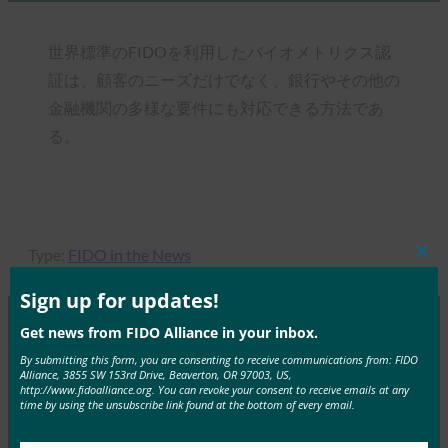
世界標準のFIDOを利用したバイオメトリクス認
証は、顧客のニーズだけでなく、銀行やその他の
金融機関の多様な要件にも対応できる方法であ
る。
Type:
FIDO in the News
Clos
this
mod
Sign up for updates!
Get news from FIDO Alliance in your inbox.
MORE
FIDO IN THE NEWS
By submitting this form, you are consenting to receive communications from: FIDO
Alliance, 3855 SW 153rd Drive, Beaverton, OR 97003, US,
http://www.fidoalliance.org. You can revoke your consent to receive emails at any
time by using the unsubscribe link found at the bottom of every email.
CSO:2019年のサイバーセキュリティに関する9つ
の予測