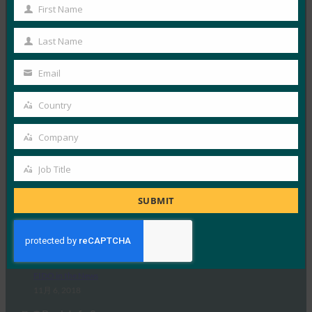
First Name
FIDO in the News
First
11月 20, 2018
Name
Last Name
Last
このCSOの記事では、FIDO…
Name
Email
Your
Read More →
email
Country
The Verge: セキュリティ キーを使用して、パスワ
Country
ードなしで Microsoft アカウントにサインインでき
るようになりました
Company
Company
FIDO in the News
Job Title
11月 20, 2018
Job
Microsoft は、Edg…
Title
SUBMIT
Read More →
銀行情報セキュリティ:認証ランドスケープの現状
FIDO in the News
11月 6, 2018