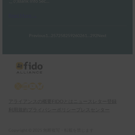
このBank Info Sec…
Read More →
Previous
1
…
257
258
259
260
261
…
292
Next
X
LinkedIn
YouTube
Bluesky
アライアンスの概要
FIDOとは
ニュースレター登録
利用規約
プライバシーポリシー
プレスセンター
Copyright © 2025 無断複写・転載を禁じます