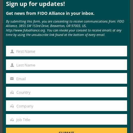
mod
Sign up for updates!
Type:
FIDO White Papers
Get news from FIDO Alliance in your inbox.
By submitting this form, you are consenting to receive communications from: FIDO
Alliance, 3855 SW 153rd Drive, Beaverton, OR 97003, US,
http://www.fidoalliance.org. You can revoke your consent to receive emails at any
time by using the unsubscribe link found at the bottom of every email.
MORE
FIDO WHITE PAPERS
First Name
First
백서: 중간 수준의 보증 사용 사례를 위한 FIDO 인증
Name
Last Name
FIDO White Papers
Last
8월 29, 2024
Name
Email
Your
편집기 제롬 베콰르트, 액시아드그렉 브라운, 액시아드
email
Matt Estes, Amazon Web Services 추상적인 이 백서의 목
Country
Country
적은 조직이…
Company
Company
Read More →
Job Title
Job
백서(white paper): 기업에서 암호 전용 인증을
Passkeys 로 대체
Title