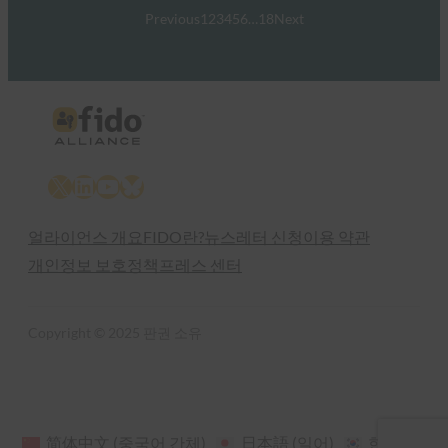
Previous
1
2
3
4
5
6
…
18
Next
X
LinkedIn
YouTube
Bluesky
얼라이언스 개요
FIDO란?
뉴스레터 신청
이용 약관
개인정보 보호정책
프레스 센터
Copyright © 2025 판권 소유
简体中文
(
중국어 간체
)
日本語
(
일어
)
한국어