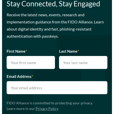
Stay Connected, Stay Engaged
Receive the latest news, events, research and
implementation guidance from the FIDO Alliance. Learn
about digital identity and fast, phishing-resistant
authentication with passkeys.
First Name
*
Last Name
*
Email Address
*
FIDO Alliance is committed to protecting your privacy.
Learn more in our
Privacy Policy
.