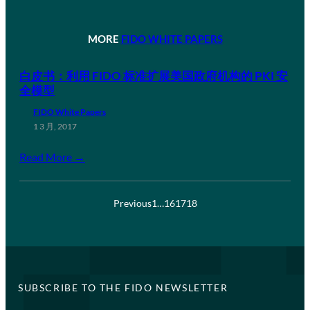
MORE
FIDO WHITE PAPERS
白皮书：利用 FIDO 标准扩展美国政府机构的 PKI 安
全模型
FIDO White Papers
1 3 月, 2017
Read More →
Previous
1
…
16
17
18
SUBSCRIBE TO THE FIDO NEWSLETTER