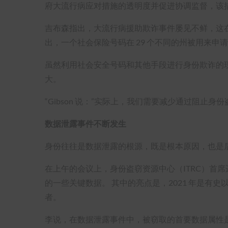
府大流行病应对措施的透明度并促进协调监督，该措
吉布森指出，大流行病援助欺诈事件屡见不鲜，这
出，一个社会保险号码在 29 个不同的州被用来申
虽然利用社会安全号码和其他手段进行身份欺诈的
大。
“Gibson 说：”实际上，我们需要减少通过阻
数据泄露事件不断发生
身份往往是数据泄露的根源，既是根本原因，也是
在上午的会议上，身份盗窃资源中心（ITRC）首席运营
的一些关键数据。 其中的亮点是，2021 年是有史以
者。
李说，在数据泄露事件中，被窃取的首要数据属性