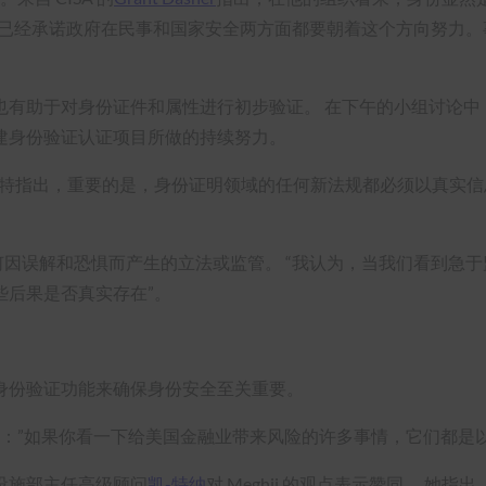
命令已经承诺政府在民事和国家安全两方面都要朝着这个方向努力。事
也有助于对身份证件和属性进行初步验证。 在下午的小组讨论中
建身份验证认证项目所做的持续努力。
莱特指出，重要的是，身份证明领域的任何新法规都必须以真实信
何因误解和恐惧而产生的立法或监管。 “我认为，当我们看到急于
些后果是否真实存在”。
身份验证功能来确保身份安全至关重要。
：”如果你看一下给美国金融业带来风险的许多事情，它们都是
设施部主任高级顾问
凯-特纳
对 Meghji 的观点表示赞同。 她指出