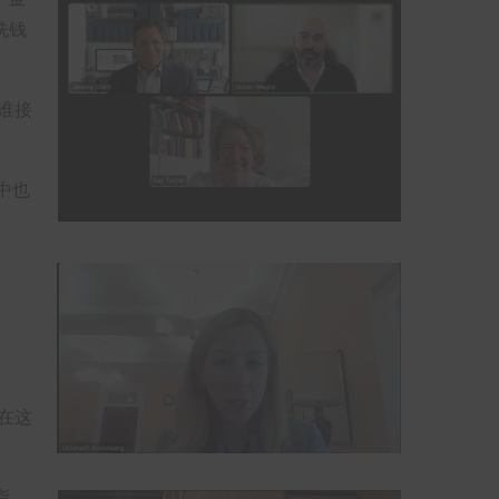
洗钱
谁接
中也
在这
指