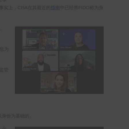
实上，CISA在其最近的
指南
中已经将FIDO称为身
，
息为
监管
以身份为基础的。
，金