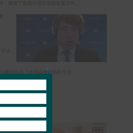
讲，概述了政府中强认证的发展方向。
斯
。
平台认
钓鱼和中断的情况下使用其他较弱的方法。
Close
this
module
和采取的举措。
确保对