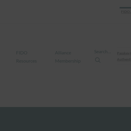
FIDO 
Search…
FIDO
Alliance
Passkey 
Authenti
Resources
Membership