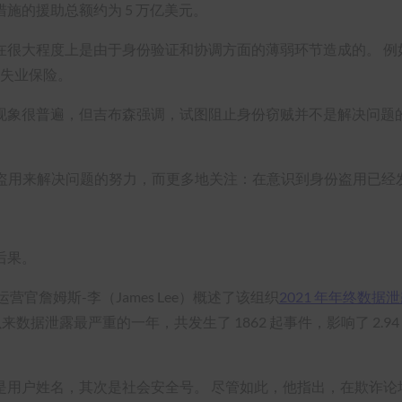
施的援助总额约为 5 万亿美元。
在很大程度上是由于身份验证和协调方面的薄弱环节造成的。 例
请失业保险。
现象很普遍，但吉布森强调，试图阻止身份窃贼并不是解决问题
止身份盗用来解决问题的努力，而更多地关注：在意识到身份盗用已
后果。
官詹姆斯-李（James Lee）概述了该组织
2021 年年终数据
来数据泄露最严重的一年，共发生了 1862 起事件，影响了 2.94
是用户姓名，其次是社会安全号。 尽管如此，他指出，在欺诈论