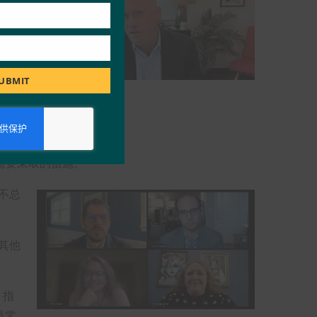
络钓
们，
UBMIT
需要采取的措施。
不总
于其他
 指
是零