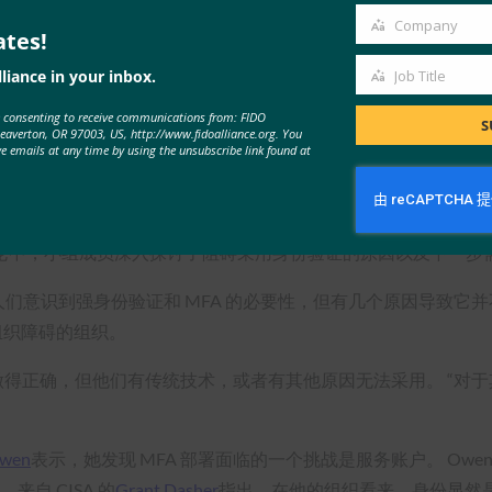
Company
ates!
Company
主流的一年。 FIDO 提供的防网络钓鱼方法至关重要。 多国政府已将防网
liance in your inbox.
Job Title
Job
e consenting to receive communications from: FIDO
Title
它们无处不在，是网络 DNA 的一部分。 “简而言之，我们需要取代他
S
Beaverton, OR 97003, US, http://www.fidoalliance.org. You
ve emails at any time by using the unsubscribe link found at
论中，小组成员深入探讨了阻碍采用身份验证的原因以及下一步
们意识到强身份验证和 MFA 的必要性，但有几个原因导致它并
组织障碍的组织。
需要做得正确，但他们有传统技术，或者有其他原因无法采用。 “对
Owen
表示，她发现 MFA 部署面临的一个挑战是服务账户。 Owen
自 CISA 的
Grant Dasher
指出，在他的组织看来，身份显然