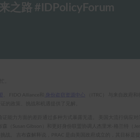
 #IDPolicyForum
繁忙。
盟
、 FIDO Alliance和
身份盗窃资源中心
（ITRC） 与来自政
份验证的政策、挑战和机遇提供了见解。
验证能力方面的差距通过多种方式暴露无遗。 美国大流行病应对
Susan Gibson）和更好身份联盟协调人杰里米-格兰特（Jer
份挑战。 吉布森解释说，PRAC 是由美国政府成立的，其目标是