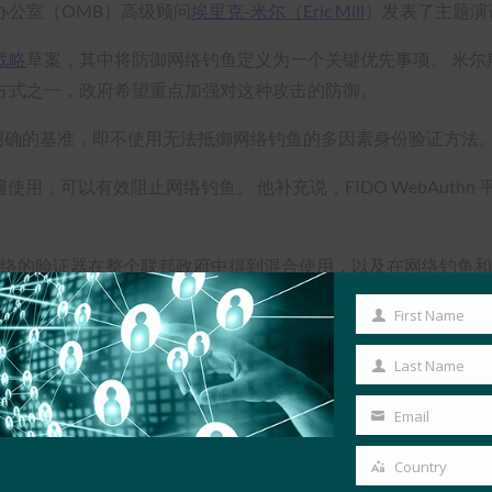
办公室（OMB）高级顾问
埃里克-米尔（Eric Mill
）发表了主题演
战略
草案，其中将防御网络钓鱼定义为一个关键优先事项。 米尔
方式之一，政府希望重点加强对这种攻击的防御。
明确的基准，即不使用无法抵御网络钓鱼的多因素身份验证方法
遍使用，可以有效阻止网络钓鱼。 他补充说，FIDO WebAuthn 
DO 和基于网络的验证器在整个联邦政府中得到混合使用，以及在网络
，如 FIDO Authentication。
First Name
First
Name
Last Name
Last
Name
rew Shikiar 概述了其组织为帮助改善强身份验证状态而取得的进展
Email
Your
仅仅是成为多因素身份验证（MFA）的一个复选框，而是要真正成为
email
Country
Country