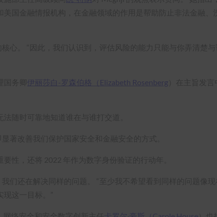
和美国金融情报机构，在金融领域的作用是帮助防止非法金融、
的核心。 “因此，我们认识到，评估风险的能力只能与你弄清楚与
理国务卿
伊丽莎白-罗森伯格（Elizabeth Rosenberg
）在主旨发言
无法随时可靠地知道谁在与谁打交道。
即显著改善我们保护国家安全和金融安全的方式。
性，还将 2022 年作为数字身份验证的行动年。
，我们还在解决同样的问题。 “至少我不希望看到同样的问题像现
实现这一目标。”
）网络安全和安全数字创新主任
卡罗尔·豪斯（Carole House
）也