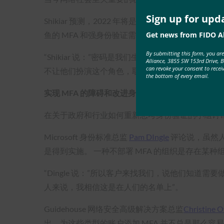
Sign up for upd
Shikiar 预测，2022 年将是 MFA 攻击成为
Get news from FIDO Al
鱼的 MFA 和强身份验证需求列为最佳实践。
By submitting this form, you ar
“Shikiar 说：”密码是我们生活的一部分，因为
Alliance, 3855 SW 153rd Drive, 
can revoke your consent to recei
不让他们扮演这个角色，取而代之”。
the bottom of every email.
实现 MFA 的障碍和改进身份证明的必要性
在关于政府和行业如何重新思考身份验证的小组讨
Microsoft 身份标准总监
Pam DIngle
评论说，虽然人
是得到实施。 一种不部署 MFA 的组织是存在某种
“Dingle 说：”所以客户来找我们，说他们知道
人来说，我相信这是在人们的名单上”。
Guidehouse 网络安全高级解决方案总监
Christine 
出，为这些类型的账户添加 MFA 并不总是那么容易。来