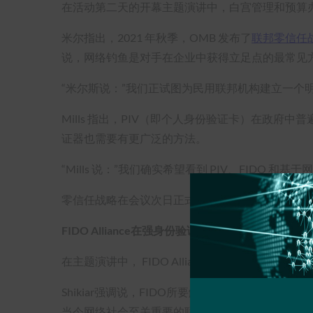
在活动第二天的开幕主题演讲中，白宫管理和预算
米尔指出，2021 年秋季，OMB 发布了
联邦零信任
说，网络钓鱼是对手在企业中获得立足点的最常见
“米尔斯说：”我们正试图为民用联邦机构建立一个
Mills 指出，PIV（即个人身份验证卡）在政府中普
证器也需要有更广泛的方法。
“Mills 说：”我们确实希望看到 PIV、FI
零信任战略在会议次日正式发布，要求使用防网络钓鱼的 MFA
FIDO Alliance在强身份验证和身份方面的努力
在主题演讲中， FIDO Alliance执行董事 And
Shikiar强调说，FIDO所要解决的当务之急不
当今网络社会至关重要的联网服务安全的基础。