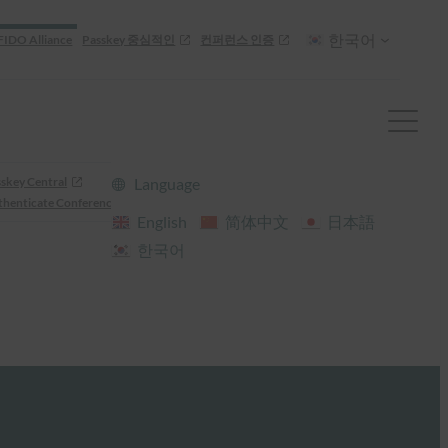
한국어
FIDO Alliance
Passkey 중심적인
컨퍼런스 인증
skey Central
Language
henticate Conference
English
简体中文
日本語
한국어