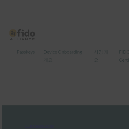
Passkeys
Device Onboarding
사양 개
FID
개요
요
Certi
FIDO News Center