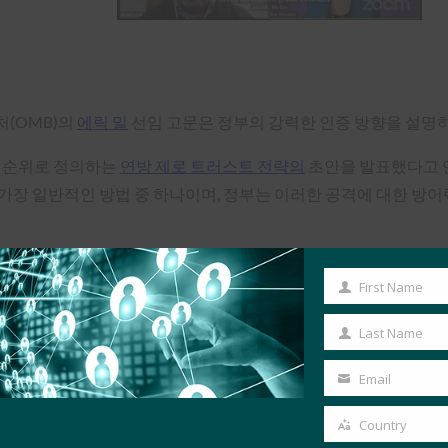
(OMB)의
에릭 밀
선임 고문은 정부의 강력한 인증 방향을 설명
 우선순위로 정의하는
연방 제로 트러스트 전략의
초안을 발표했다고 
가장 일반적인 방법 중 하나이며, 정부는 이러한 공격에 대한 방
사용하지 않는 것에 대해 민간 연방 기관을 위한 명확한 기준을 만
First Name
First
Name
Last Name
반적으로 사용되며 피싱을 효과적으로 억제할 수 있다고 언급했습니다
Last
더 폭넓은 접근 방식이 필요하다고 덧붙였습니다.
Name
Email
Your
기반 인증자가 혼용되고 피싱과 관련하여 다른 취약한 방법이 중단될 
email
Country
Country