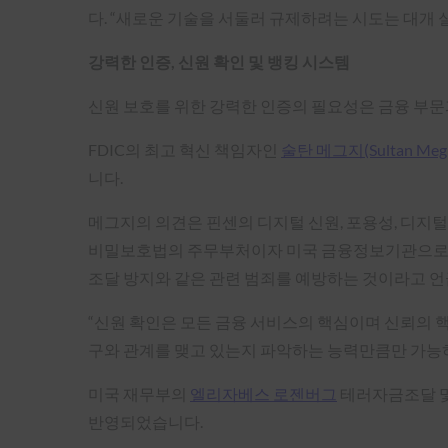
다. “새로운 기술을 서둘러 규제하려는 시도는 대개
강력한 인증, 신원 확인 및 뱅킹 시스템
신원 보호를 위한 강력한 인증의 필요성은 금융 부문
FDIC의 최고 혁신 책임자인
술탄 메그지(Sultan Megh
니다.
메그지의 의견은 핀센의 디지털 신원, 포용성, 디지털
비밀보호법의 주무부처이자 미국 금융정보기관으로서 금
조달 방지와 같은 관련 범죄를 예방하는 것이라고 
“신원 확인은 모든 금융 서비스의 핵심이며 신뢰의 
구와 관계를 맺고 있는지 파악하는 능력만큼만 가능하
미국 재무부의
엘리자베스 로젠버그
테러자금조달 및
반영되었습니다.