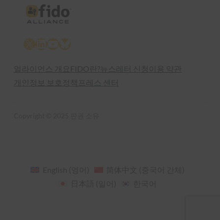
X
LinkedIn
YouTube
Bluesky
얼라이언스 개요
FIDO란?
뉴스레터 신청
이용 약관
개인정보 보호정책
프레스 센터
Copyright © 2025 판권 소유
English
(
영어
)
简体中文
(
중국어 간체
)
日本語
(
일어
)
한국어