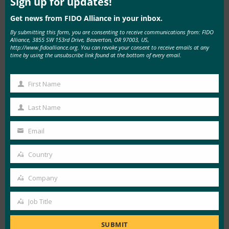
Sign up for updates!
습니다.”라고 말합니다. “우리가 훨씬 더 잘할 수 있
Get news from FIDO Alliance in your inbox.
는 일 중 하나는 신원 사기를 방지하는 것입니다. 매
By submitting this form, you are consenting to receive communications from: FIDO
년 수천만 명의 미국인이 신원 사기로 인해 실제적
Alliance, 3855 SW 153rd Drive, Beaverton, OR 97003, US,
http://www.fidoalliance.org. You can revoke your consent to receive emails at any
인 고통을 겪고 있기 때문입니다.”
time by using the unsubscribe link found at the bottom of every email.
편견과 다양성은 디지털 아이덴티티의
요건입니다.
First Name
First
Name
행사 기간 동안 여러 세션에서 디지털 신원과 관련
Last Name
Last
된 공정성, 편견, 다양성에 대한 주제가 논의되었습
Name
Email
니다.
Your
email
Country
Socure의 부사장 겸 공공 부문 전략 책임자인 조던
Country
버리스는 편향성이란 대다수를 위한 정체성 접근
Company
Company
방식을 취하기 때문에 소수나 주변부에서 활동하는
사람들이 생태계에서 소외되는 현실에서 비롯되는
Job Title
Job
경우가 많다고 말합니다.
Title
SUBMIT