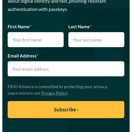
about digital identity and fast, phishing-resistant
authentication with passkeys.
First Name
*
Last Name
*
Email Address
*
FIDO Alliance is committed to protecting your privacy.
Learn more in our
Privacy Policy
.