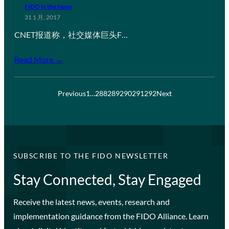
FIDO in the News
31 1 月, 2017
CNET报道称，社交媒体巨头F…
Read More →
Previous
1
…
288
289
290
291
292
Next
SUBSCRIBE TO THE FIDO NEWSLETTER
Stay Connected, Stay Engaged
Receive the latest news, events, research and
implementation guidance from the FIDO Alliance. Learn