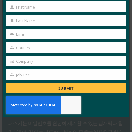
First Name
Read More →
First
Name
생체 인식 업데이트: Yubico는 글로벌 설문 조사에서
Last Name
Last
여전히 부족한 패스키 인식을 발견했습니다.
Name
Email
FIDO in the News
Your
10월 3, 2025
email
Country
인식된 사이버 보안과 실제 취약성 사이에는 지속적인 단
Country
절이 있습니다. 이것이 Yubico의 2025년 글로벌 인증 현
Company
Company
황…
Job Title
Job
Read More →
Title
SUBMIT
PC Mag: 비밀번호 버리기: 패스키가 온라인 보안의
미래인 이유
FIDO in the News
10월 3, 2025
패스키는 비밀번호를 완전히 제거할 수 있는 잠재력과 함
께 온라인 계정을 보호하는 방식에 혁명을 일으키고 있습