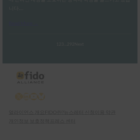
니다.…
Read More →
1
2
3
…
292
Next
X
LinkedIn
YouTube
Bluesky
얼라이언스 개요
FIDO란?
뉴스레터 신청
이용 약관
개인정보 보호정책
프레스 센터