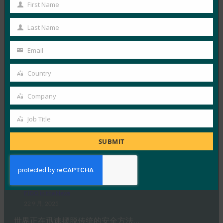
First Name
First
FIDO in the News
Name
23 9 月, 2025
Last Name
Last
探索如何大规模部署无密码身份验…
Name
Email
Your
Read More →
email
Country
Country
播客：无密码转变：重新思考现代企业的身份
Company
FIDO in the News
Company
23 9 月, 2025
Job Title
Job
在Imprivata新播客《A…
Title
SUBMIT
Read More →
《印度快报》：“密码重置给企业带来的损失比他们
意识到的要多”：Zoho 高管谈无密码投资回报率
FIDO in the News
22 9 月, 2025
世界正在迅速摆脱传统的安全方法…