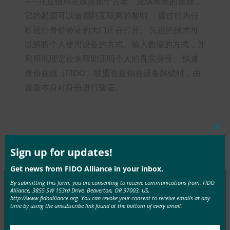
——并且很乐意放弃那个古老、充满摩擦的遗迹，
它的起源可以追溯到互联网的黎明。 通过行为分
析进行身份验证的大门正在打开。 先进的技术可
以解析个人使用设备的方式、输入数据的方式，并
利用地理定位来帮助证明个人的真实身份。 快速
身份在线（FIDO）联盟也提倡在设备解锁时，由
设备本身对身份进行验证。
Clos
this
Type:
FIDO in the News
mod
Sign up for updates!
Get news from FIDO Alliance in your inbox.
By submitting this form, you are consenting to receive communications from: FIDO
Alliance, 3855 SW 153rd Drive, Beaverton, OR 97003, US,
http://www.fidoalliance.org. You can revoke your consent to receive emails at any
MORE
FIDO IN THE NEWS
time by using the unsubscribe link found at the bottom of every email.
密钥手册 |HID 全球