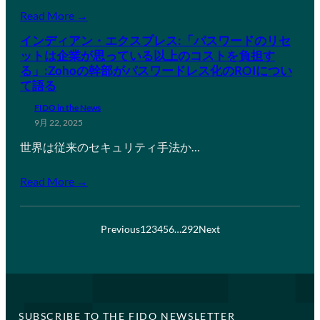
Read More →
インディアン・エクスプレス:「パスワードのリセ
ットは企業が思っている以上のコストを負担す
る」:Zohoの幹部がパスワードレス化のROIについ
て語る
FIDO in the News
9月 22, 2025
世界は従来のセキュリティ手法か…
Read More →
Previous
1
2
3
4
5
6
…
292
Next
SUBSCRIBE TO THE FIDO NEWSLETTER