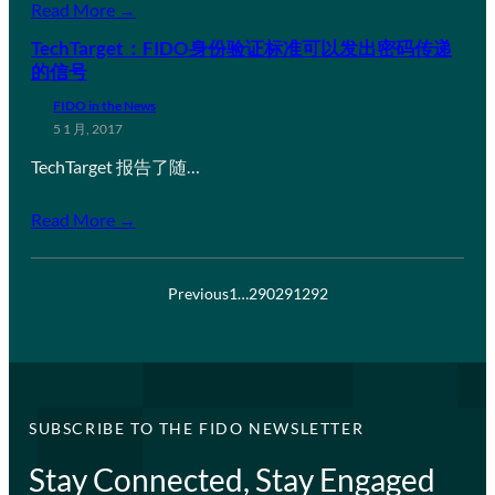
Read More →
TechTarget：FIDO身份验证标准可以发出密码传递
的信号
FIDO in the News
5 1 月, 2017
TechTarget 报告了随…
Read More →
Previous
1
…
290
291
292
SUBSCRIBE TO THE FIDO NEWSLETTER
Stay Connected, Stay Engaged