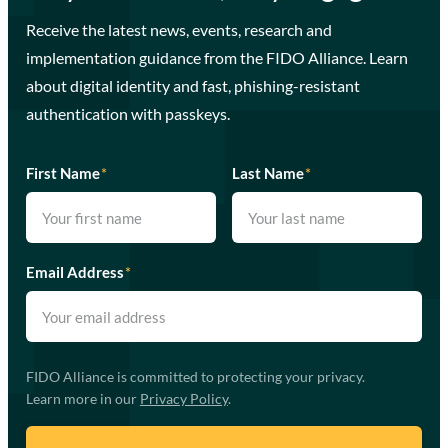
Receive the latest news, events, research and
implementation guidance from the FIDO Alliance. Learn
about digital identity and fast, phishing-resistant
authentication with passkeys.
First Name
*
Last Name
*
Email Address
*
FIDO Alliance is committed to protecting your privacy.
Learn more in our
Privacy Policy
.