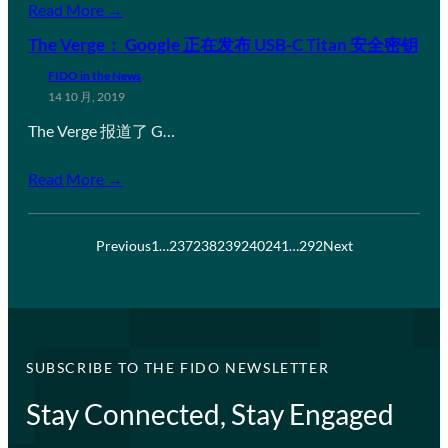
Read More →
The Verge： Google 正在发布 USB-C Titan 安全密钥
FIDO in the News
14 10 月, 2019
The Verge 报道了 G…
Read More →
Previous
1
…
237
238
239
240
241
…
292
Next
SUBSCRIBE TO THE FIDO NEWSLETTER
Stay Connected, Stay Engaged